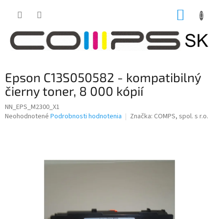
Prejsť
NÁKUP
na
obsah
KOŠÍK
Epson C13S050582 - kompatibilný
čierny toner, 8 000 kópií
NN_EPS_M2300_X1
Priemerné
Neohodnotené
Podrobnosti hodnotenia
Značka:
COMPS, spol. s r.o.
hodnotenie
produktu
je
0,0
z
5
hviezdičiek.