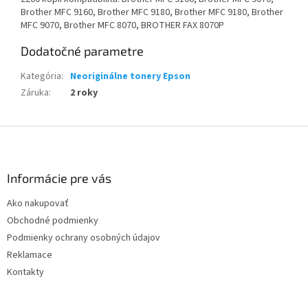
Brother MFC 9160, Brother MFC 9180, Brother MFC 9180, Brother
MFC 9070, Brother MFC 8070, BROTHER FAX 8070P
Dodatočné parametre
Kategória
:
Neoriginálne tonery Epson
Záruka
:
2 roky
Z
á
p
ä
Informácie pre vás
t
Ako nakupovať
i
Obchodné podmienky
e
Podmienky ochrany osobných údajov
Reklamace
Kontakty