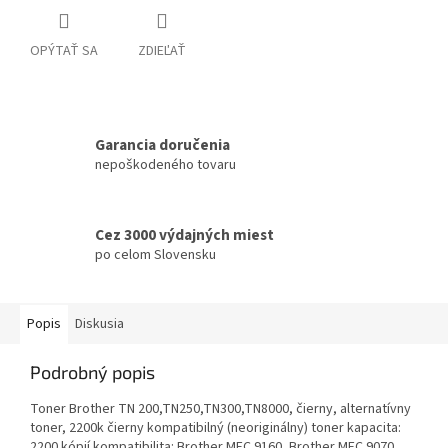
OPÝTAŤ SA
ZDIEĽAŤ
Garancia doručenia
nepoškodeného tovaru
Cez 3000 výdajných miest
po celom Slovensku
Popis
Diskusia
Podrobný popis
Toner Brother TN 200,TN250,TN300,TN8000, čierny, alternatívny
toner, 2200k čierny kompatibilný (neoriginálny) toner kapacita:
2200 kópií kompatibilita: Brother MFC 9160, Brother MFC 9070,