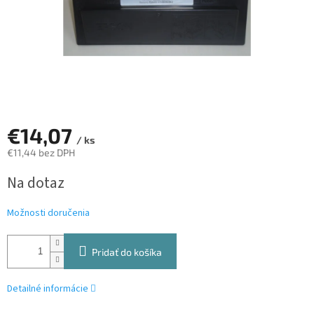
€14,07
/ ks
€11,44 bez DPH
Jednotková
Na dotaz
cena:
Možnosti doručenia
Pridať do košíka
Detailné informácie