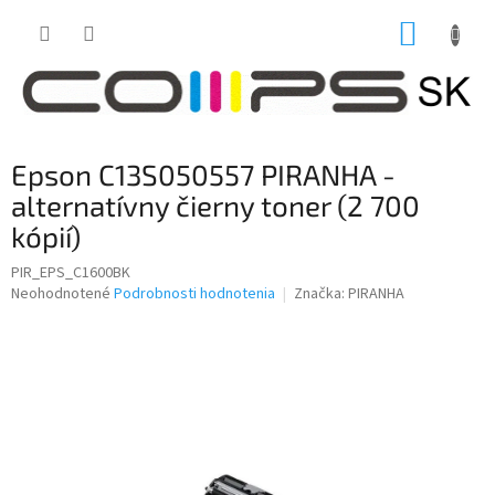
Prejsť
NÁKUP
na
obsah
KOŠÍK
Epson C13S050557 PIRANHA -
alternatívny čierny toner (2 700
kópií)
PIR_EPS_C1600BK
Priemerné
Neohodnotené
Podrobnosti hodnotenia
Značka:
PIRANHA
hodnotenie
produktu
je
0,0
z
5
hviezdičiek.