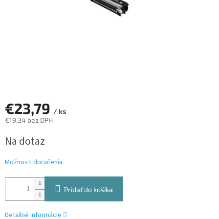
€23,79
/ ks
€19,34 bez DPH
Jednotková
Na dotaz
cena:
Možnosti doručenia
Pridať do košíka
Detailné informácie