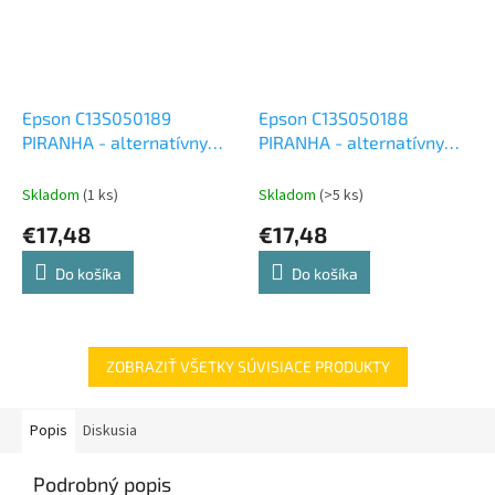
Epson C13S050189
Epson C13S050188
PIRANHA - alternatívny
PIRANHA - alternatívny
modrý toner (4 000 kópií)
červený toner (4 000
kópií)
Skladom
(1 ks)
Skladom
(>5 ks)
€17,48
€17,48
Do košíka
Do košíka
ZOBRAZIŤ VŠETKY SÚVISIACE PRODUKTY
Popis
Diskusia
Podrobný popis