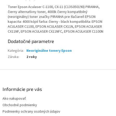
Toner Epson Aculaser C-1100, CX-11 (C13S050190) PIRANHA,
čierny alternatívny toner, 4000k čierny kompatibilný
(neoriginálny) toner značky PIRANHA pre tlačiareň EPSON
kapacita: 4000 kópií farba: čierny - black kompatibilita: EPSON
ACULASER C1100, EPSON ACULASER CX11N, EPSON ACULASER
CX11NF, EPSON ACULASER CX11NFC, EPSON ACULASER C1100N
Dodatočné parametre
Kategória
:
Neoriginálne tonery Epson
Záruka
:
2 roky
Z
á
p
ä
Informácie pre vás
t
Ako nakupovať
i
Obchodné podmienky
e
Podmienky ochrany osobných údajov