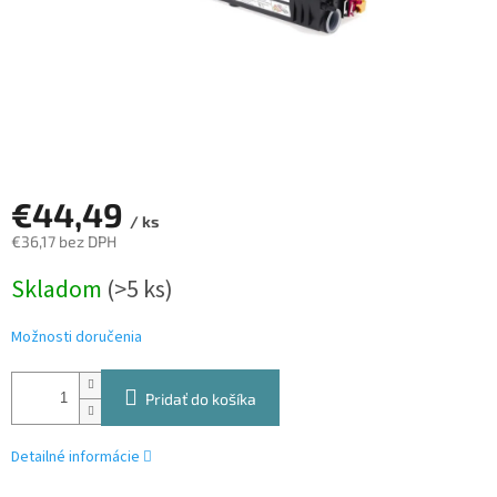
€44,49
/ ks
€36,17 bez DPH
Jednotková
Skladom
(>5 ks)
cena:
Možnosti doručenia
Pridať do košíka
Detailné informácie