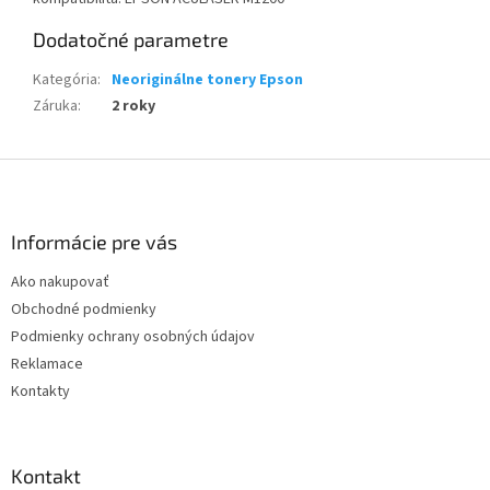
Dodatočné parametre
Kategória
:
Neoriginálne tonery Epson
Záruka
:
2 roky
Z
á
p
ä
Informácie pre vás
t
Ako nakupovať
i
Obchodné podmienky
e
Podmienky ochrany osobných údajov
Reklamace
Kontakty
Kontakt