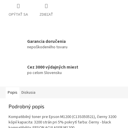
OPÝTAŤ SA
ZDIEĽAŤ
Garancia doručenia
nepoškodeného tovaru
Cez 3000 výdajných miest
po celom Slovensku
Popis
Diskusia
Podrobný popis
Kompatibilný toner pre Epson M1200 (C13S050521), čierny 3200
kópií kapacita: 3200 strán pri 5% pokrytí farba: čierny - black
kompatibilita: EPSON ACULASER M1200