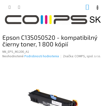
Prejsť
NÁKUP
na
obsah
KOŠÍK
Epson C13S050520 - kompatibilný
čierny toner, 1 800 kópií
NN_EPS_M1200_A1
Priemerné
Neohodnotené
Podrobnosti hodnotenia
Značka:
COMPS, spol. s r.o.
hodnotenie
produktu
je
0,0
z
5
hviezdičiek.