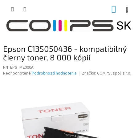
Prejsť
NÁKUP
na
obsah
KOŠÍK
Epson C13S050436 - kompatibilný
čierny toner, 8 000 kópií
NN_EPS_M2000A
Priemerné
Neohodnotené
Podrobnosti hodnotenia
Značka:
COMPS, spol. s r.o.
hodnotenie
produktu
je
0,0
z
5
hviezdičiek.