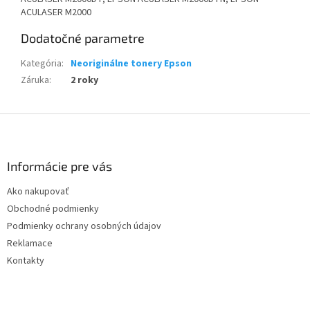
ACULASER M2000
Dodatočné parametre
Kategória
:
Neoriginálne tonery Epson
Záruka
:
2 roky
Z
á
p
ä
Informácie pre vás
t
Ako nakupovať
i
Obchodné podmienky
e
Podmienky ochrany osobných údajov
Reklamace
Kontakty