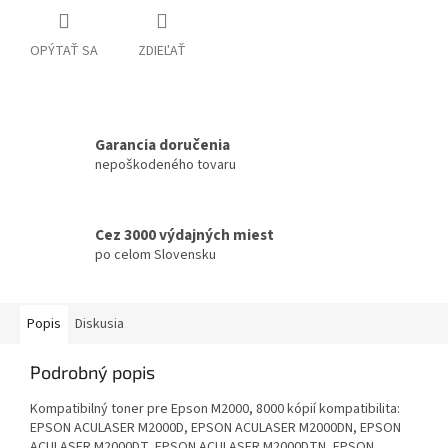
OPÝTAŤ SA
ZDIEĽAŤ
Garancia doručenia
nepoškodeného tovaru
Cez 3000 výdajných miest
po celom Slovensku
Popis
Diskusia
Podrobný popis
Kompatibilný toner pre Epson M2000, 8000 kópií kompatibilita:
EPSON ACULASER M2000D, EPSON ACULASER M2000DN, EPSON
ACULASER M2000DT, EPSON ACULASER M2000DTN, EPSON