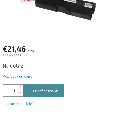
€21,46
/ ks
€17,45 bez DPH
Jednotková
Na dotaz
cena:
Možnosti doručenia
Pridať do košíka
Detailné informácie