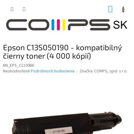
Prejsť
NÁKUP
na
obsah
KOŠÍK
Epson C13S050190 - kompatibilný
čierny toner (4 000 kópií)
NN_EPS_C1100BK
Priemerné
Neohodnotené
Podrobnosti hodnotenia
Značka:
COMPS, spol. s r.o.
hodnotenie
produktu
je
0,0
z
5
hviezdičiek.