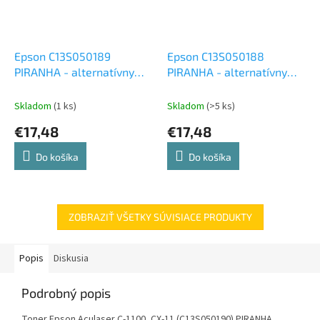
Epson C13S050189
Epson C13S050188
PIRANHA - alternatívny
PIRANHA - alternatívny
modrý toner (4 000 kópií)
červený toner (4 000
kópií)
Skladom
(1 ks)
Skladom
(>5 ks)
€17,48
€17,48
Do košíka
Do košíka
ZOBRAZIŤ VŠETKY SÚVISIACE PRODUKTY
Popis
Diskusia
Podrobný popis
Toner Epson Aculaser C-1100, CX-11 (C13S050190) PIRANHA,