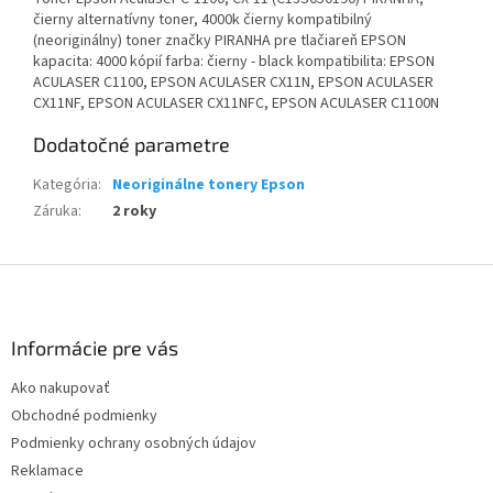
čierny alternatívny toner, 4000k čierny kompatibilný
(neoriginálny) toner značky PIRANHA pre tlačiareň EPSON
kapacita: 4000 kópií farba: čierny - black kompatibilita: EPSON
ACULASER C1100, EPSON ACULASER CX11N, EPSON ACULASER
CX11NF, EPSON ACULASER CX11NFC, EPSON ACULASER C1100N
Dodatočné parametre
Kategória
:
Neoriginálne tonery Epson
Záruka
:
2 roky
Z
á
p
ä
Informácie pre vás
t
Ako nakupovať
i
Obchodné podmienky
e
Podmienky ochrany osobných údajov
Reklamace