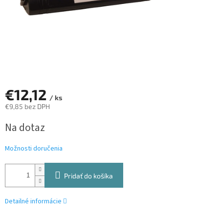
€12,12
/ ks
€9,85 bez DPH
Jednotková
Na dotaz
cena:
Možnosti doručenia
Pridať do košíka
Detailné informácie