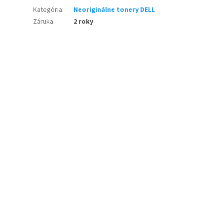
Kategória
:
Neoriginálne tonery DELL
Záruka
:
2 roky