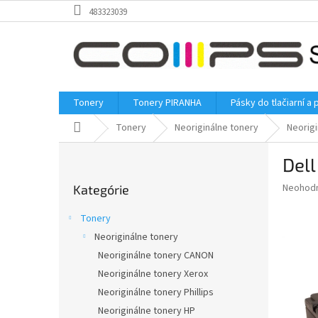
Prejsť
483323039
na
obsah
Tonery
Tonery PIRANHA
Pásky do tlačiarní a 
Domov
Tonery
Neoriginálne tonery
Neorigi
B
Dell
o
Preskočiť
č
Priemer
Neohod
Kategórie
kategórie
n
hodnote
ý
produkt
Tonery
p
je
Neoriginálne tonery
0,0
a
z
Neoriginálne tonery CANON
n
5
e
Neoriginálne tonery Xerox
hviezdič
l
Neoriginálne tonery Phillips
Neoriginálne tonery HP