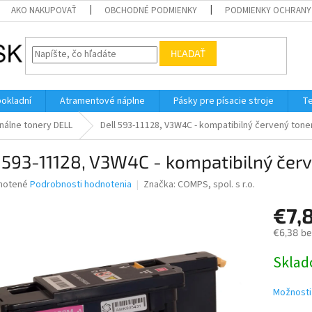
AKO NAKUPOVAŤ
OBCHODNÉ PODMIENKY
PODMIENKY OCHRANY
HĽADAŤ
pokladní
Atramentové náplne
Pásky pre písacie stroje
Te
nálne tonery DELL
Dell 593-11128, V3W4C - kompatibilný červený tone
 593-11128, V3W4C - kompatibilný čer
né
notené
Podrobnosti hodnotenia
Značka:
COMPS, spol. s r.o.
nie
€7,
u
€6,38 b
Jednotk
Skla
cena:
iek.
Možnosti