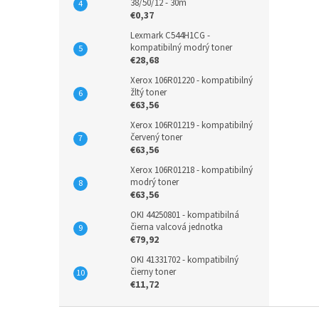
38/50/12 - 30m
€0,37
Lexmark C544H1CG -
kompatibilný modrý toner
€28,68
Xerox 106R01220 - kompatibilný
žltý toner
€63,56
Xerox 106R01219 - kompatibilný
červený toner
€63,56
Xerox 106R01218 - kompatibilný
modrý toner
€63,56
OKI 44250801 - kompatibilná
čierna valcová jednotka
€79,92
OKI 41331702 - kompatibilný
čierny toner
€11,72
Z