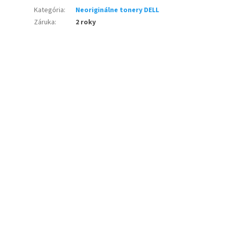
Kategória
:
Neoriginálne tonery DELL
Záruka
:
2 roky