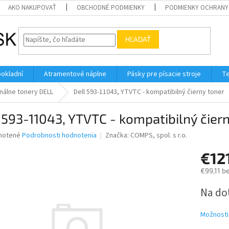
AKO NAKUPOVAŤ
OBCHODNÉ PODMIENKY
PODMIENKY OCHRANY
HĽADAŤ
pokladní
Atramentové náplne
Pásky pre písacie stroje
Te
nálne tonery DELL
Dell 593-11043, YTVTC - kompatibilný čierny toner
 593-11043, YTVTC - kompatibilný čier
né
notené
Podrobnosti hodnotenia
Značka:
COMPS, spol. s r.o.
nie
€12
u
€99,11 b
Jednotk
Na do
cena:
iek.
Možnosti