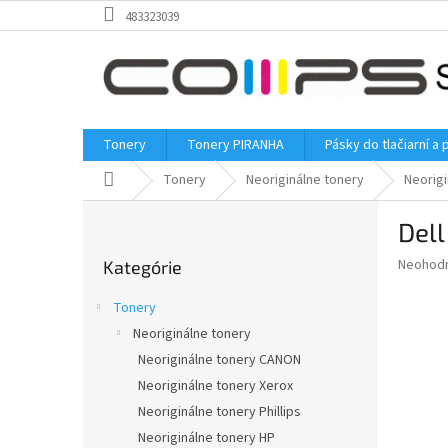
Prejsť
483323039
na
obsah
Tonery
Tonery PIRANHA
Pásky do tlačiarní a 
Domov
Tonery
Neoriginálne tonery
Neorigi
B
Dell
o
Preskočiť
č
Priemer
Neohod
Kategórie
kategórie
n
hodnote
ý
produkt
Tonery
p
je
Neoriginálne tonery
0,0
a
z
Neoriginálne tonery CANON
n
5
e
Neoriginálne tonery Xerox
hviezdič
l
Neoriginálne tonery Phillips
Neoriginálne tonery HP