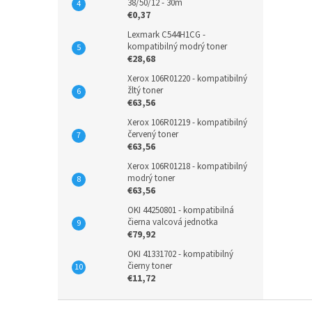
38/50/12 - 30m
€0,37
Lexmark C544H1CG -
kompatibilný modrý toner
€28,68
Xerox 106R01220 - kompatibilný
žltý toner
€63,56
Xerox 106R01219 - kompatibilný
červený toner
€63,56
Xerox 106R01218 - kompatibilný
modrý toner
€63,56
OKI 44250801 - kompatibilná
čierna valcová jednotka
€79,92
OKI 41331702 - kompatibilný
čierny toner
€11,72
Z