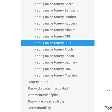
Neoriginálne tonery Sharp
Neoriginálne tonery Samsung
Neoriginálne tonery Brother
Neoriginálne tonery Kyocera
Neoriginálne tonery Minolta
Neoriginálne tonery OKI
Neoriginálne tonery DELL
Neoriginálne tonery Ricoh
Neoriginálne tonery Epson
Neoriginálne tonery Lexmark
Neoriginálne tonery Utax
Neoriginálne tonery Toshiba
Tonery PIRANHA
Pásky do tlačiarní a pokladní
Popi
Atramentové náplne
Pásky pre písacie stroje
Pod
Termokotúčiky