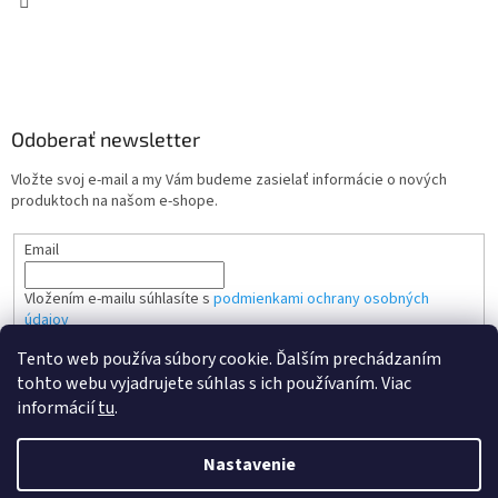
Odoberať newsletter
Vložte svoj e-mail a my Vám budeme zasielať informácie o nových
produktoch na našom e-shope.
Email
Vložením e-mailu súhlasíte s
podmienkami ochrany osobných
údajov
Tento web používa súbory cookie. Ďalším prechádzaním
PRIHLÁSIŤ SA
tohto webu vyjadrujete súhlas s ich používaním. Viac
informácií
tu
.
Nastavenie
Vytvoril Shoptet