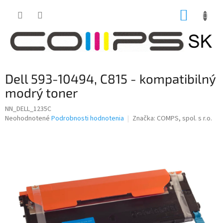
Prejsť
NÁKUP
na
obsah
KOŠÍK
Dell 593-10494, C815 - kompatibilný
modrý toner
NN_DELL_1235C
Priemerné
Neohodnotené
Podrobnosti hodnotenia
Značka:
COMPS, spol. s r.o.
hodnotenie
produktu
je
0,0
z
5
hviezdičiek.