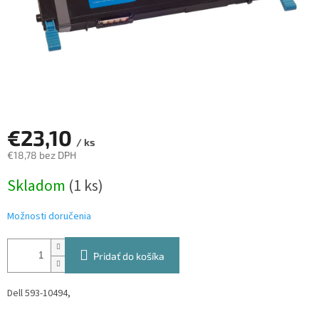
€23,10
/ ks
€18,78 bez DPH
Jednotková
Skladom
(1 ks)
cena:
Možnosti doručenia
Pridať do košíka
Dell 593-10494,