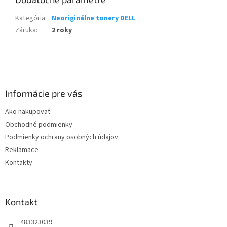
Kategória
:
Neoriginálne tonery DELL
Záruka
:
2 roky
Z
á
p
ä
Informácie pre vás
t
Ako nakupovať
i
Obchodné podmienky
e
Podmienky ochrany osobných údajov
Reklamace
Kontakty
Kontakt
483323039