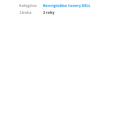
Kategória
:
Neoriginálne tonery DELL
Záruka
:
2 roky