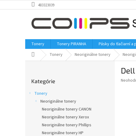
Prejsť
483323039
na
obsah
Tonery
Tonery PIRANHA
Pásky do tlačiarní a 
Domov
Tonery
Neoriginálne tonery
Neorigi
B
Dell
o
Preskočiť
č
Priemer
Neohod
Kategórie
kategórie
n
hodnote
ý
produkt
Tonery
p
je
Neoriginálne tonery
0,0
a
z
Neoriginálne tonery CANON
n
5
e
Neoriginálne tonery Xerox
hviezdič
l
Neoriginálne tonery Phillips
Neoriginálne tonery HP