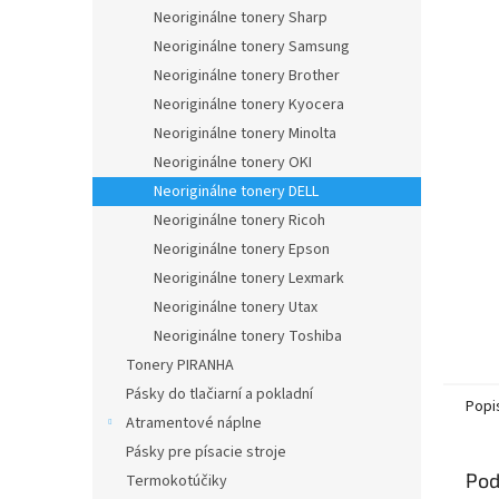
Neoriginálne tonery Sharp
Neoriginálne tonery Samsung
Neoriginálne tonery Brother
Neoriginálne tonery Kyocera
Neoriginálne tonery Minolta
Neoriginálne tonery OKI
Neoriginálne tonery DELL
Neoriginálne tonery Ricoh
Neoriginálne tonery Epson
Neoriginálne tonery Lexmark
Neoriginálne tonery Utax
Neoriginálne tonery Toshiba
Tonery PIRANHA
Pásky do tlačiarní a pokladní
Popi
Atramentové náplne
Pásky pre písacie stroje
Pod
Termokotúčiky