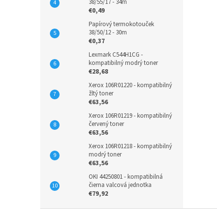
38/55/17 - 34m
€0,49
Papírový termokotouček
38/50/12 - 30m
€0,37
Lexmark C544H1CG -
kompatibilný modrý toner
€28,68
Xerox 106R01220 - kompatibilný
žltý toner
€63,56
Xerox 106R01219 - kompatibilný
červený toner
€63,56
Xerox 106R01218 - kompatibilný
modrý toner
€63,56
OKI 44250801 - kompatibilná
čierna valcová jednotka
€79,92
Z