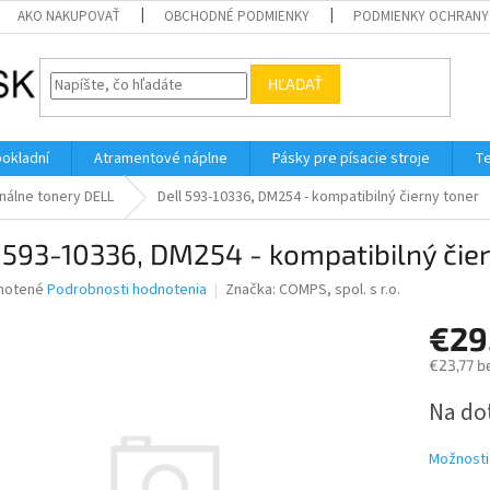
AKO NAKUPOVAŤ
OBCHODNÉ PODMIENKY
PODMIENKY OCHRANY
HĽADAŤ
pokladní
Atramentové náplne
Pásky pre písacie stroje
Te
nálne tonery DELL
Dell 593-10336, DM254 - kompatibilný čierny toner
 593-10336, DM254 - kompatibilný čie
né
notené
Podrobnosti hodnotenia
Značka:
COMPS, spol. s r.o.
nie
€29
u
€23,77 b
Jednotk
Na do
cena:
iek.
Možnosti