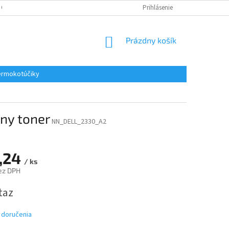
 OSOBNÝCH ÚDAJOV
REKLAMACE
KONTAKTY
Prihlásenie
NÁKUPNÝ
Prázdny košík
KOŠÍK
rmokotúčiky
rny toner
NN_DELL_2330_A2
,24
/ ks
ez DPH
ová
taz
 doručenia