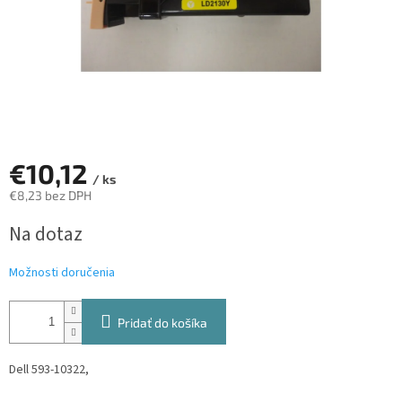
€10,12
/ ks
€8,23 bez DPH
Jednotková
Na dotaz
cena:
Možnosti doručenia
Pridať do košíka
Dell 593-10322,