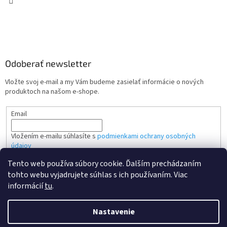
Odoberať newsletter
Vložte svoj e-mail a my Vám budeme zasielať informácie o nových
produktoch na našom e-shope.
Email
Vložením e-mailu súhlasíte s
podmienkami ochrany osobných
údajov
Tento web používa súbory cookie. Ďalším prechádzaním
PRIHLÁSIŤ SA
tohto webu vyjadrujete súhlas s ich používaním. Viac
informácií
tu
.
Nastavenie
Vytvoril Shoptet