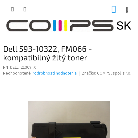
Prejsť
NÁKUP
na
obsah
KOŠÍK
Dell 593-10322, FM066 -
kompatibilný žltý toner
NN_DELL_2130Y_X
Priemerné
Neohodnotené
Podrobnosti hodnotenia
Značka:
COMPS, spol. s r.o.
hodnotenie
produktu
je
0,0
z
5
hviezdičiek.