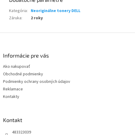
Kategória
:
Neoriginálne tonery DELL
Záruka
:
2 roky
Z
á
p
ä
Informácie pre vás
t
Ako nakupovať
i
Obchodné podmienky
e
Podmienky ochrany osobných údajov
Reklamace
Kontakty
Kontakt
483323039