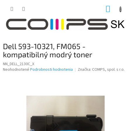
Prejsť
NÁKUP
na
obsah
KOŠÍK
Dell 593-10321, FM065 -
kompatibilný modrý toner
NN_DELL_2130C_X
Priemerné
Neohodnotené
Podrobnosti hodnotenia
Značka:
COMPS, spol. s r.o.
hodnotenie
produktu
je
0,0
z
5
hviezdičiek.