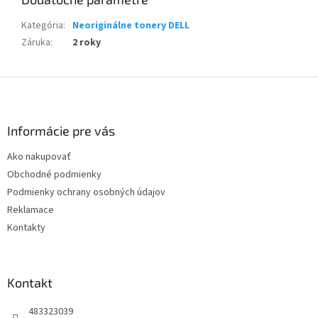
Kategória
:
Neoriginálne tonery DELL
Záruka
:
2 roky
Z
á
p
ä
Informácie pre vás
t
Ako nakupovať
i
Obchodné podmienky
e
Podmienky ochrany osobných údajov
Reklamace
Kontakty
Kontakt
483323039