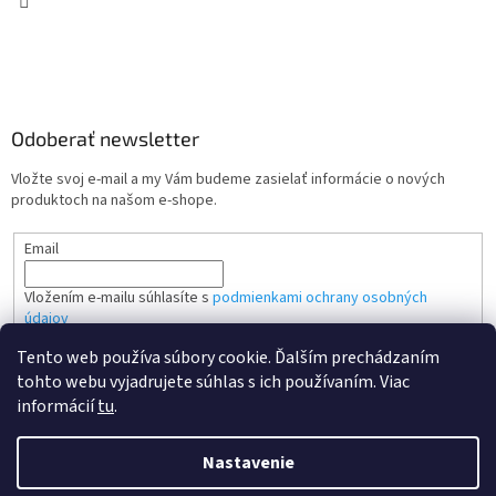
Odoberať newsletter
Vložte svoj e-mail a my Vám budeme zasielať informácie o nových
produktoch na našom e-shope.
Email
Vložením e-mailu súhlasíte s
podmienkami ochrany osobných
údajov
Tento web používa súbory cookie. Ďalším prechádzaním
PRIHLÁSIŤ SA
tohto webu vyjadrujete súhlas s ich používaním. Viac
informácií
tu
.
Nastavenie
Vytvoril Shoptet