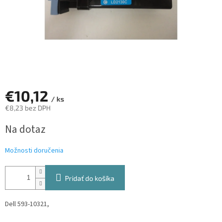
€10,12
/ ks
€8,23 bez DPH
Jednotková
Na dotaz
cena:
Možnosti doručenia
Pridať do košíka
Dell 593-10321,