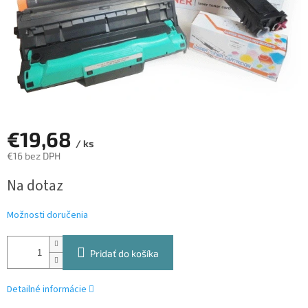
€19,68
/ ks
€16 bez DPH
Jednotková
Na dotaz
cena:
Možnosti doručenia
Pridať do košíka
Detailné informácie