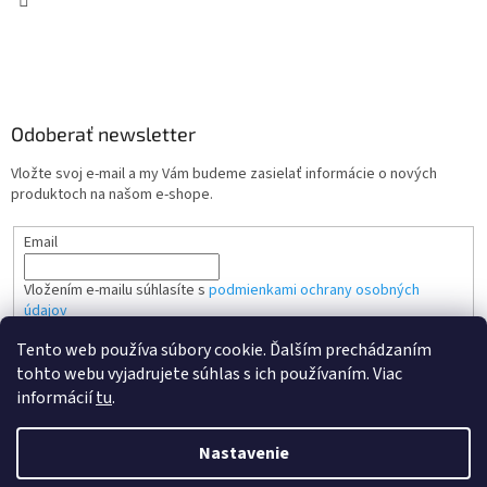
Odoberať newsletter
Vložte svoj e-mail a my Vám budeme zasielať informácie o nových
produktoch na našom e-shope.
Email
Vložením e-mailu súhlasíte s
podmienkami ochrany osobných
údajov
Tento web používa súbory cookie. Ďalším prechádzaním
PRIHLÁSIŤ SA
tohto webu vyjadrujete súhlas s ich používaním. Viac
informácií
tu
.
Nastavenie
Vytvoril Shoptet