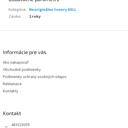
Kategória
:
Neoriginálne tonery DELL
Záruka
:
2 roky
Z
á
p
ä
Informácie pre vás
t
Ako nakupovať
i
Obchodné podmienky
e
Podmienky ochrany osobných údajov
Reklamace
Kontakty
Kontakt
483323039