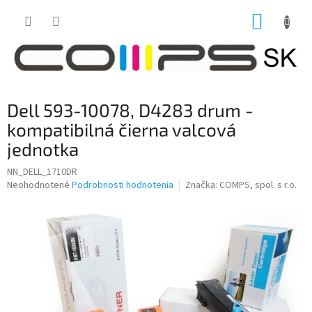
Prejsť
NÁKUP
na
obsah
KOŠÍK
Dell 593-10078, D4283 drum -
kompatibilná čierna valcová
jednotka
NN_DELL_1710DR
Priemerné
Neohodnotené
Podrobnosti hodnotenia
Značka:
COMPS, spol. s r.o.
hodnotenie
produktu
je
0,0
z
5
hviezdičiek.