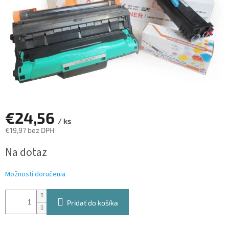
€24,56
/ ks
€19,97 bez DPH
Jednotková
Na dotaz
cena:
Možnosti doručenia
Pridať do košíka