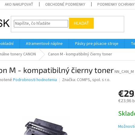
AKO NAKUPOVAŤ
OBCHODNÉ PODMIENKY
PODMIENKY OCHRANY
HĽADAŤ
pokladní
Atramentové náplne
Pásky pre písacie stroje
Te
inálne tonery CANON
Canon M - kompatibilný čierny toner
n M - kompatibilný čierny toner
NN_CAN_M
né
notené
Podrobnosti hodnotenia
Značka:
COMPS, spol. s r.o.
nie
€29
u
€23,96 
Jednotk
Skla
cena:
iek.
Možnosti