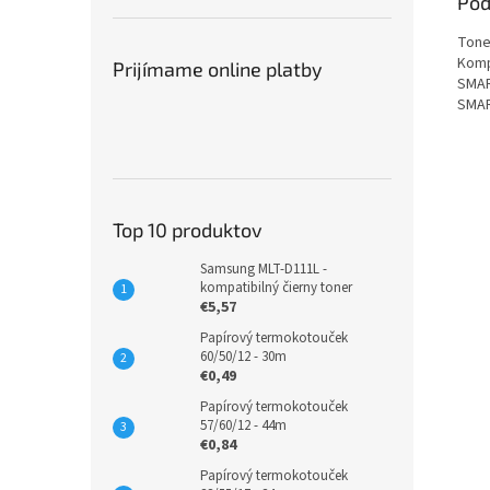
Pod
Toner
Komp
Prijímame online platby
SMAR
SMAR
Top 10 produktov
Samsung MLT-D111L -
kompatibilný čierny toner
€5,57
Papírový termokotouček
60/50/12 - 30m
€0,49
Papírový termokotouček
57/60/12 - 44m
€0,84
Papírový termokotouček