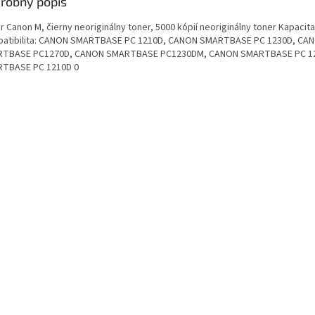
robný popis
 Canon M, čierny neoriginálny toner, 5000 kópií neoriginálny toner Kapacita
atibilita: CANON SMARTBASE PC 1210D, CANON SMARTBASE PC 1230D, CA
TBASE PC1270D, CANON SMARTBASE PC1230DM, CANON SMARTBASE PC 1
TBASE PC 1210D 0