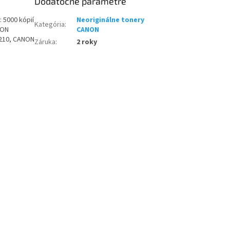
Dodatočné parametre
: 5000 kópií
Neoriginálne tonery
Kategória
:
NON
CANON
210, CANON
Záruka
:
2 roky