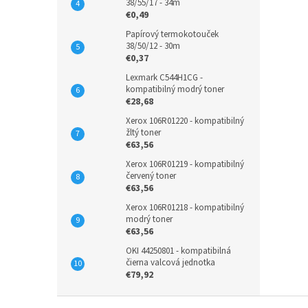
38/55/17 - 34m
€0,49
Papírový termokotouček
38/50/12 - 30m
€0,37
Lexmark C544H1CG -
kompatibilný modrý toner
€28,68
Xerox 106R01220 - kompatibilný
žltý toner
€63,56
Xerox 106R01219 - kompatibilný
červený toner
€63,56
Xerox 106R01218 - kompatibilný
modrý toner
€63,56
OKI 44250801 - kompatibilná
čierna valcová jednotka
€79,92
Z