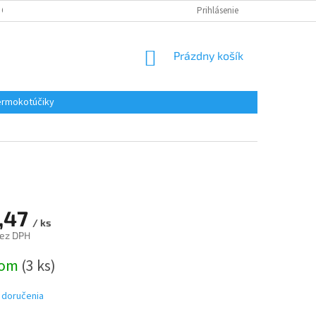
 OSOBNÝCH ÚDAJOV
REKLAMACE
KONTAKTY
Prihlásenie
NÁKUPNÝ
Prázdny košík
KOŠÍK
rmokotúčiky
,47
/ ks
bez DPH
ová
dom
(3 ks)
 doručenia