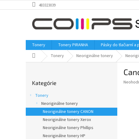
Prejsť
483323039
na
obsah
Tonery
Tonery PIRANHA
Pásky do tlačiarní a 
Domov
Tonery
Neoriginálne tonery
Neorig
B
Cano
o
Preskočiť
č
Priemer
Neohod
Kategórie
kategórie
n
hodnote
ý
produkt
Tonery
p
je
Neoriginálne tonery
0,0
a
z
Neoriginálne tonery CANON
n
5
e
Neoriginálne tonery Xerox
hviezdič
l
Neoriginálne tonery Phillips
Neoriginálne tonery HP