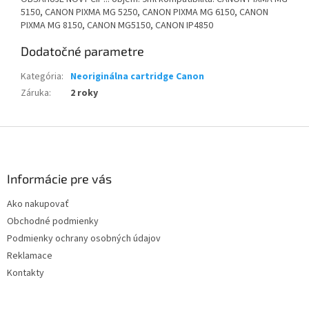
5150, CANON PIXMA MG 5250, CANON PIXMA MG 6150, CANON
PIXMA MG 8150, CANON MG5150, CANON IP4850
Dodatočné parametre
Kategória
:
Neoriginálna cartridge Canon
Záruka
:
2 roky
Z
á
p
ä
Informácie pre vás
t
Ako nakupovať
i
Obchodné podmienky
e
Podmienky ochrany osobných údajov
Reklamace
Kontakty