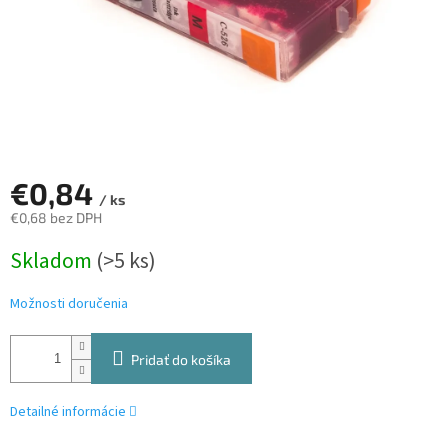
€0,84
/ ks
€0,68 bez DPH
Jednotková
Skladom
(>5 ks)
cena:
Možnosti doručenia
Pridať do košíka
Detailné informácie