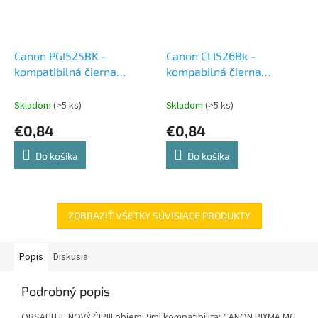
Canon PGI525BK -
Canon CLI526Bk -
kompatibilná čierna
kompabilná čierna
atramentová cartridge
atramentová cartridge
Skladom
(>5 ks)
Skladom
(>5 ks)
€0,84
€0,84
Do košíka
Do košíka
ZOBRAZIŤ VŠETKY SÚVISIACE PRODUKTY
Popis
Diskusia
Podrobný popis
OBSAHUJE NOVÝ ČIP!!! objem: 9ml kompatibilita: CANON PIXMA MG