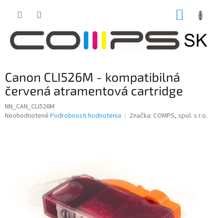
Prejsť
NÁKUP
na
obsah
KOŠÍK
Canon CLI526M - kompatibilná
červená atramentová cartridge
NN_CAN_CLI526M
Priemerné
Neohodnotené
Podrobnosti hodnotenia
Značka:
COMPS, spol. s r.o.
hodnotenie
produktu
je
0,0
z
5
hviezdičiek.