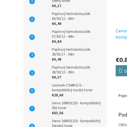
čierny toner
€6,17
Papírový termokotouček
60/50/12 - 30m
€0,49
Cano
Papírový termokotouček
57/60/12 - 44m
kompa
€0,84
atram
Papírový termokotouček
38/55/17 - 34m
€0,
€0,49
Papírový termokotouček
D
38/50/12 - 30m
€0,37
Lexmark C544H1CG -
kompatibilný modrý toner
€28,68
Popi
Xerox 106R01220 - kompatibilný
žltý toner
€63,56
Pod
Xerox 106R01219 - kompatibilný
OBSA
červený toner