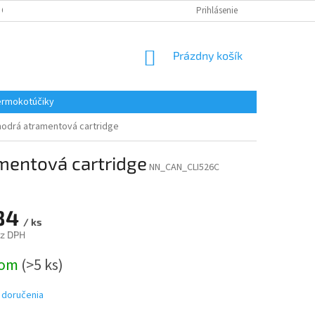
 OSOBNÝCH ÚDAJOV
REKLAMACE
KONTAKTY
Prihlásenie
NÁKUPNÝ
Prázdny košík
KOŠÍK
rmokotúčiky
modrá atramentová cartridge
mentová cartridge
NN_CAN_CLI526C
84
/ ks
ez DPH
ová
dom
(>5 ks)
 doručenia