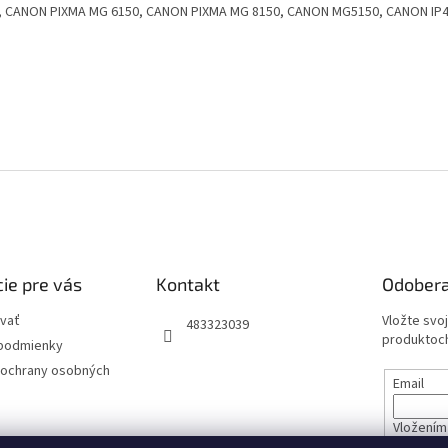
, CANON PIXMA MG 6150, CANON PIXMA MG 8150, CANON MG5150, CANON IP
ie pre vás
Kontakt
Odobera
vať
Vložte svo
483323039
produktoch
podmienky
ochrany osobných
Email
Vložením 
údajov