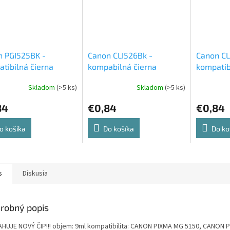
n PGI525BK -
Canon CLI526Bk -
Canon CL
tibilná čierna
kompabilná čierna
kompatib
entová cartridge
atramentová cartridge
atrament
Skladom
(>5 ks)
Skladom
(>5 ks)
84
€0,84
€0,84
o košíka
Do košíka
Do ko
s
Diskusia
robný popis
HUJE NOVÝ ČIP!!! objem: 9ml kompatibilita: CANON PIXMA MG 5150, CANON 