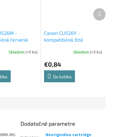
Ďalší
produkt
I526M -
Canon CLI526Y -
ilná červená
kompatibilná žltá
ová cartridge
atramentová cartridge
Skladom
(>5 ks)
Skladom
(>5 ks)
€0,84
šíka
Do košíka
Dodatočné parametre
PIXMA MG
Neoriginálna cartridge