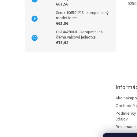
5250
€63,56
Xerox 106R01218 - kompatibilný
modrý toner
€63,56
OKI 44250801 - kompatibilná
čierna valcová jednotka
€79,92
Z
á
p
ä
t
Informác
i
e
Ako nakupo
Obchodné 
Podmienky 
údajov
Reklamace
Kontakty