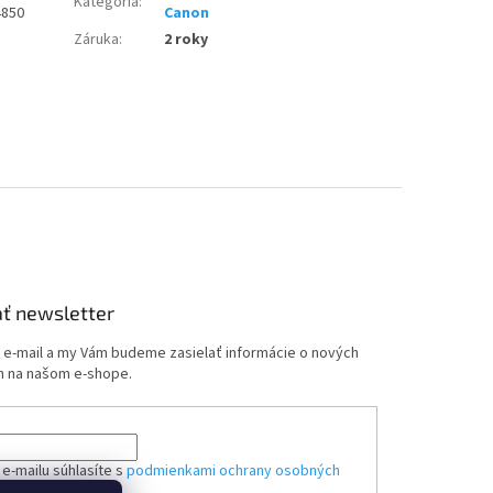
Kategória
:
4850
Canon
Záruka
:
2 roky
ť newsletter
j e-mail a my Vám budeme zasielať informácie o nových
 na našom e-shope.
e-mailu súhlasíte s
podmienkami ochrany osobných