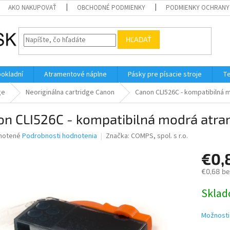
AKO NAKUPOVAŤ
OBCHODNÉ PODMIENKY
PODMIENKY OCHRANY
HĽADAŤ
pokladní
Atramentové náplne
Pásky pre písacie stroje
Te
ge
Neoriginálna cartridge Canon
Canon CLI526C - kompatibilná 
on CLI526C - kompatibilná modrá atra
né
notené
Podrobnosti hodnotenia
Značka:
COMPS, spol. s r.o.
nie
€0,
u
€0,68 b
Jednotk
Skla
cena:
iek.
Možnosti