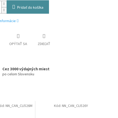
Pridať do košíka
informácie
OPÝTAŤ SA
ZDIEĽAŤ
Cez 3000 výdajných miest
po celom Slovensku
ód:
NN_CAN_CLI526M
Kód:
NN_CAN_CLI526Y