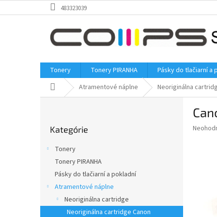
Prejsť
483323039
na
obsah
Tonery
Tonery PIRANHA
Pásky do tlačiarní a 
Domov
Atramentové náplne
Neoriginálna cartrid
B
Can
o
Preskočiť
č
Priemer
Neohod
Kategórie
kategórie
n
hodnote
ý
produkt
Tonery
p
je
Tonery PIRANHA
0,0
a
z
Pásky do tlačiarní a pokladní
n
5
e
Atramentové náplne
hviezdič
l
Neoriginálna cartridge
Neoriginálna cartridge Canon