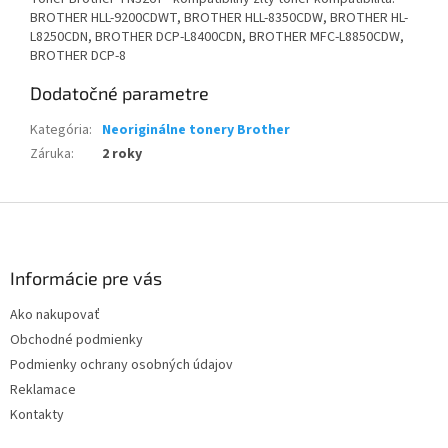
BROTHER HLL-9200CDWT, BROTHER HLL-8350CDW, BROTHER HL-
L8250CDN, BROTHER DCP-L8400CDN, BROTHER MFC-L8850CDW,
BROTHER DCP-8
Dodatočné parametre
Kategória
:
Neoriginálne tonery Brother
Záruka
:
2 roky
Z
á
p
ä
Informácie pre vás
t
Ako nakupovať
i
Obchodné podmienky
e
Podmienky ochrany osobných údajov
Reklamace
Kontakty