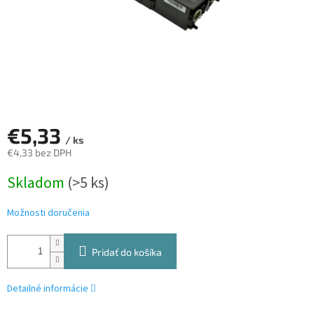
€5,33
/ ks
€4,33 bez DPH
Jednotková
Skladom
(>5 ks)
cena:
Možnosti doručenia
Pridať do košíka
Detailné informácie