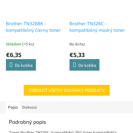
Brother TN326BK -
Brother TN326C -
kompatibilný čierny toner
kompatibilný modrý toner
Skladom
(>5 ks)
Na dotaz
€6,35
€5,33
Do košíka
Do košíka
ZOBRAZIŤ VŠETKY SÚVISIACE PRODUKTY
Popis
Diskusia
Podrobný popis
Toner Brother TN326Y - kompatibilný žltý toner kompatibilita: