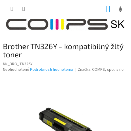
Prejsť
NÁKUP
na
obsah
KOŠÍK
Brother TN326Y - kompatibilný žltý
toner
NN_BRO_TN326Y
Priemerné
Neohodnotené
Podrobnosti hodnotenia
Značka:
COMPS, spol. s r.o.
hodnotenie
produktu
je
0,0
z
5
hviezdičiek.