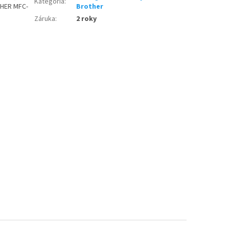
Kategória
:
HER MFC-
Brother
Záruka
:
2 roky