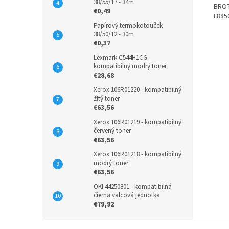
38/55/17 - 34m
BROT
€0,49
L885
Papírový termokotouček
38/50/12 - 30m
€0,37
Lexmark C544H1CG -
kompatibilný modrý toner
€28,68
Xerox 106R01220 - kompatibilný
žltý toner
€63,56
Xerox 106R01219 - kompatibilný
červený toner
€63,56
Xerox 106R01218 - kompatibilný
modrý toner
€63,56
OKI 44250801 - kompatibilná
čierna valcová jednotka
€79,92
Z