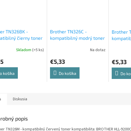
er TN326BK -
Brother TN326C -
Brother 
tibilný čierny toner
kompatibilný modrý toner
kompatibi
Skladom
(>5 ks)
Na dotaz
35
€5,33
€5,33
o košíka
Do košíka
Do ko
s
Diskusia
robný popis
her TN326M - kompatibilný červený toner kompatibilita: BROTHER HLL-920