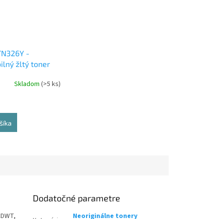
TN326Y -
lný žltý toner
Skladom
(>5 ks)
šíka
Dodatočné parametre
0CDWT,
Neoriginálne tonery