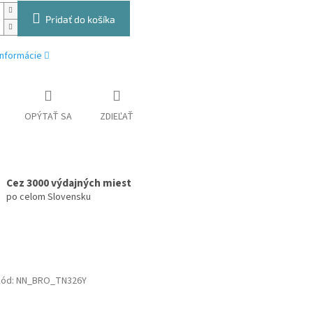
Pridať do košíka
informácie
OPÝTAŤ SA
ZDIEĽAŤ
Cez 3000 výdajných miest
po celom Slovensku
Kód:
NN_BRO_TN326Y