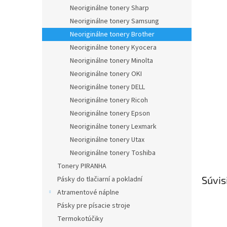
Neoriginálne tonery Sharp
Neoriginálne tonery Samsung
Neoriginálne tonery Brother
Neoriginálne tonery Kyocera
Neoriginálne tonery Minolta
Neoriginálne tonery OKI
Neoriginálne tonery DELL
Neoriginálne tonery Ricoh
Neoriginálne tonery Epson
Neoriginálne tonery Lexmark
Neoriginálne tonery Utax
Neoriginálne tonery Toshiba
Tonery PIRANHA
Súvis
Pásky do tlačiarní a pokladní
Atramentové náplne
Pásky pre písacie stroje
Termokotúčiky