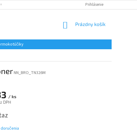
 OSOBNÝCH ÚDAJOV
REKLAMACE
KONTAKTY
Prihlásenie
NÁKUPNÝ
Prázdny košík
KOŠÍK
rmokotúčiky
oner
NN_BRO_TN326M
33
/ ks
ez DPH
ová
taz
 doručenia