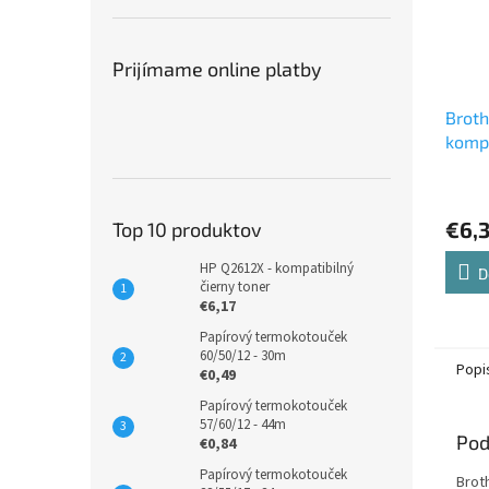
Prijímame online platby
Broth
kompa
€6,
Top 10 produktov
HP Q2612X - kompatibilný
D
čierny toner
€6,17
Papírový termokotouček
60/50/12 - 30m
Popi
€0,49
Papírový termokotouček
57/60/12 - 44m
Pod
€0,84
Papírový termokotouček
Brot