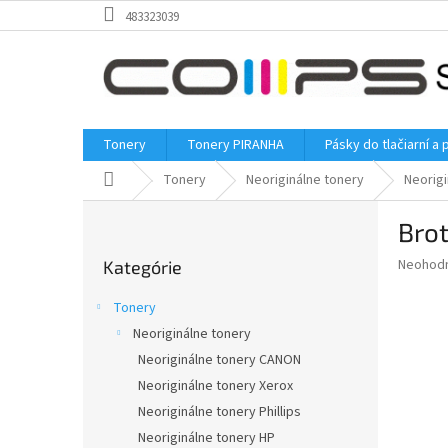
Prejsť
483323039
na
obsah
Tonery
Tonery PIRANHA
Pásky do tlačiarní a 
Domov
Tonery
Neoriginálne tonery
Neorigi
B
Bro
o
Preskočiť
č
Priemer
Neohod
Kategórie
kategórie
n
hodnote
ý
produkt
Tonery
p
je
Neoriginálne tonery
0,0
a
z
Neoriginálne tonery CANON
n
5
e
Neoriginálne tonery Xerox
hviezdič
l
Neoriginálne tonery Phillips
Neoriginálne tonery HP