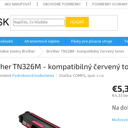
AKO NAKUPOVAŤ
OBCHODNÉ PODMIENKY
PODMIENKY OCHRANY
HĽADAŤ
pokladní
Atramentové náplne
Pásky pre písacie stroje
Te
nálne tonery Brother
Brother TN326M - kompatibilný červený toner
ther TN326M - kompatibilný červený t
né
notené
Podrobnosti hodnotenia
Značka:
COMPS, spol. s r.o.
nie
€5,
u
€4,33 b
Jednotk
Na do
cena:
iek.
Možnosti