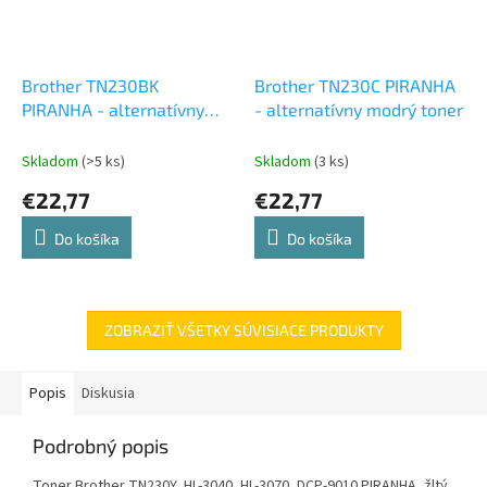
Brother TN230BK
Brother TN230C PIRANHA
PIRANHA - alternatívny
- alternatívny modrý toner
čierny toner
Skladom
(>5 ks)
Skladom
(3 ks)
€22,77
€22,77
Do košíka
Do košíka
ZOBRAZIŤ VŠETKY SÚVISIACE PRODUKTY
Popis
Diskusia
Podrobný popis
Toner Brother TN230Y, HL-3040, HL-3070, DCP-9010 PIRANHA, žltý