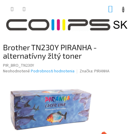
Prejsť
NÁKUP
na
obsah
KOŠÍK
Brother TN230Y PIRANHA -
alternatívny žltý toner
PIR_BRO_TN230Y
Priemerné
Neohodnotené
Podrobnosti hodnotenia
Značka:
PIRANHA
hodnotenie
produktu
je
0,0
z
5
hviezdičiek.