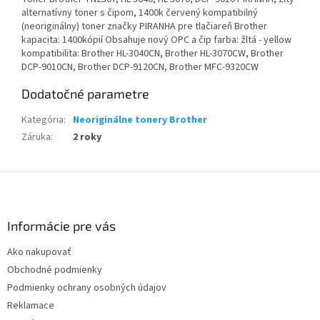
alternatívny toner s čipom, 1400k červený kompatibilný
(neoriginálny) toner značky PIRANHA pre tlačiareň Brother
kapacita: 1400kópií Obsahuje nový OPC a čip farba: žltá - yellow
kompatibilita: Brother HL-3040CN, Brother HL-3070CW, Brother
DCP-9010CN, Brother DCP-9120CN, Brother MFC-9320CW
Dodatočné parametre
Kategória
:
Neoriginálne tonery Brother
Záruka
:
2 roky
Z
á
p
ä
Informácie pre vás
t
Ako nakupovať
i
Obchodné podmienky
e
Podmienky ochrany osobných údajov
Reklamace