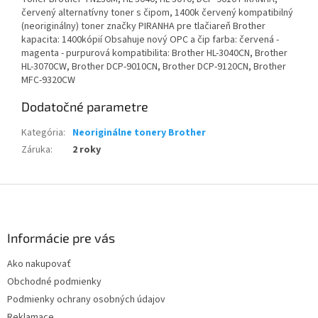
červený alternatívny toner s čipom, 1400k červený kompatibilný
(neoriginálny) toner značky PIRANHA pre tlačiareň Brother
kapacita: 1400kópií Obsahuje nový OPC a čip farba: červená -
magenta - purpurová kompatibilita: Brother HL-3040CN, Brother
HL-3070CW, Brother DCP-9010CN, Brother DCP-9120CN, Brother
MFC-9320CW
Dodatočné parametre
Kategória
:
Neoriginálne tonery Brother
Záruka
:
2 roky
Z
á
p
ä
Informácie pre vás
t
Ako nakupovať
i
Obchodné podmienky
e
Podmienky ochrany osobných údajov
Reklamace