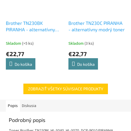
Brother TN230BK
Brother TN230C PIRANHA
PIRANHA - alternatívny
- alternatívny modrý toner
čierny toner
Skladom
(>5 ks)
Skladom
(3 ks)
€22,77
€22,77
Do košíka
Do košíka
ZOBRAZIŤ VŠETKY SÚVISIACE PRODUKTY
Popis
Diskusia
Podrobný popis
Toner Brother TN230M, HL-3040, HL-3070, DCP-9010 PIRANHA,