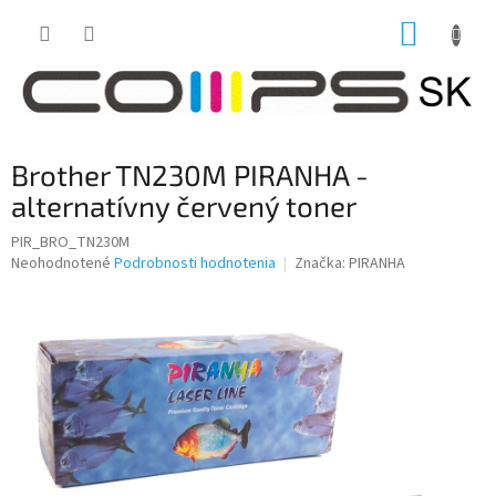
Prejsť
NÁKUP
na
obsah
KOŠÍK
Brother TN230M PIRANHA -
alternatívny červený toner
PIR_BRO_TN230M
Priemerné
Neohodnotené
Podrobnosti hodnotenia
Značka:
PIRANHA
hodnotenie
produktu
je
0,0
z
5
hviezdičiek.