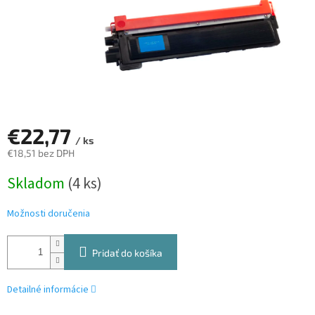
€22,77
/ ks
€18,51 bez DPH
Jednotková
Skladom
(4 ks)
cena:
Možnosti doručenia
Pridať do košíka
Detailné informácie