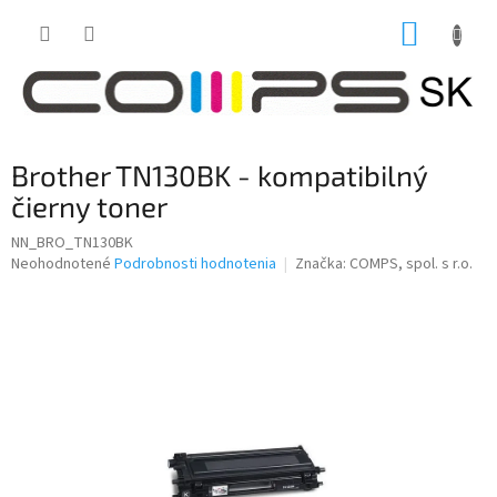
Prejsť
NÁKUP
na
obsah
KOŠÍK
Brother TN130BK - kompatibilný
čierny toner
NN_BRO_TN130BK
Priemerné
Neohodnotené
Podrobnosti hodnotenia
Značka:
COMPS, spol. s r.o.
hodnotenie
produktu
je
0,0
z
5
hviezdičiek.