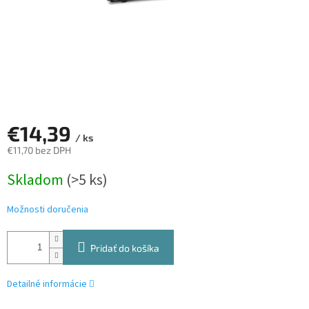
€14,39
/ ks
€11,70 bez DPH
Jednotková
Skladom
(>5 ks)
cena:
Možnosti doručenia
Pridať do košíka
Detailné informácie