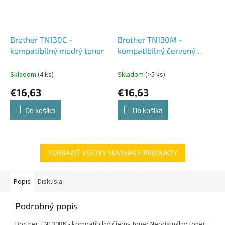
Brother TN130C -
Brother TN130M -
kompatibilný modrý toner
kompatibilný červený
toner
Skladom
(4 ks)
Skladom
(>5 ks)
€16,63
€16,63
Do košíka
Do košíka
ZOBRAZIŤ VŠETKY SÚVISIACE PRODUKTY
Popis
Diskusia
Podrobný popis
Brother TN130BK - kompatibilný čierny toner Neoriginálny toner