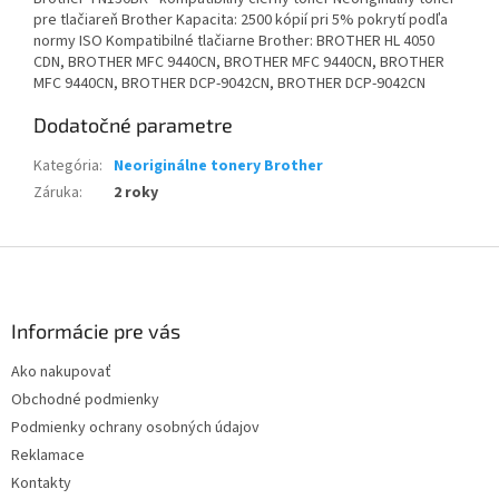
pre tlačiareň Brother Kapacita: 2500 kópií pri 5% pokrytí podľa
normy ISO Kompatibilné tlačiarne Brother: BROTHER HL 4050
CDN, BROTHER MFC 9440CN, BROTHER MFC 9440CN, BROTHER
MFC 9440CN, BROTHER DCP-9042CN, BROTHER DCP-9042CN
Dodatočné parametre
Kategória
:
Neoriginálne tonery Brother
Záruka
:
2 roky
Z
á
p
ä
Informácie pre vás
t
Ako nakupovať
i
Obchodné podmienky
e
Podmienky ochrany osobných údajov
Reklamace
Kontakty