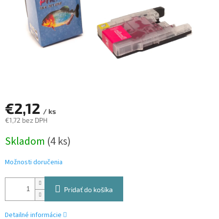
€2,12
/ ks
€1,72 bez DPH
Jednotková
Skladom
(4 ks)
cena:
Možnosti doručenia
Pridať do košíka
Detailné informácie