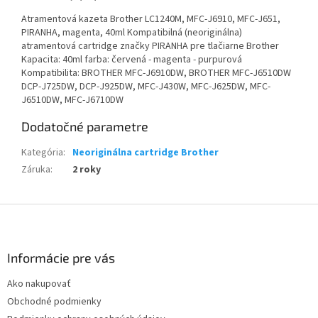
Atramentová kazeta Brother LC1240M, MFC-J6910, MFC-J651,
PIRANHA, magenta, 40ml Kompatibilná (neoriginálna)
atramentová cartridge značky PIRANHA pre tlačiarne Brother
Kapacita: 40ml farba: červená - magenta - purpurová
Kompatibilita: BROTHER MFC-J6910DW, BROTHER MFC-J6510DW
DCP-J725DW, DCP-J925DW, MFC-J430W, MFC-J625DW, MFC-
J6510DW, MFC-J6710DW
Dodatočné parametre
Kategória
:
Neoriginálna cartridge Brother
Záruka
:
2 roky
Z
á
p
ä
Informácie pre vás
t
Ako nakupovať
i
Obchodné podmienky
e