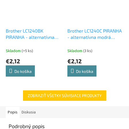
Brother LC1240BK
Brother LC1240C PIRANHA
PIRANHA - alternatívna
- alternatívna modrá
čierna atramentová
atramentová cartridge
cartridge
Skladom
(>5 ks)
Skladom
(3 ks)
€2,12
€2,12
Do košíka
Do košíka
ZOBRAZIŤ VŠETKY SÚVISIACE PRODUKTY
Popis
Diskusia
Podrobný popis