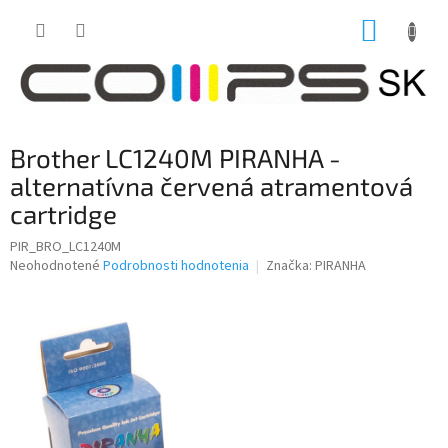
Prejsť
NÁKUP
na
obsah
KOŠÍK
Brother LC1240M PIRANHA -
alternatívna červená atramentová
cartridge
PIR_BRO_LC1240M
Priemerné
Neohodnotené
Podrobnosti hodnotenia
Značka:
PIRANHA
hodnotenie
produktu
je
0,0
z
5
hviezdičiek.