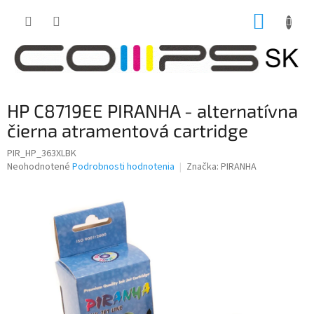
Prejsť
NÁKUP
na
obsah
KOŠÍK
HP C8719EE PIRANHA - alternatívna
čierna atramentová cartridge
PIR_HP_363XLBK
Priemerné
Neohodnotené
Podrobnosti hodnotenia
Značka:
PIRANHA
hodnotenie
produktu
je
0,0
z
5
hviezdičiek.