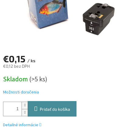
€0,15
/ ks
€0,12 bez DPH
Jednotková
Skladom
(>5 ks)
cena:
Možnosti doručenia
Pridať do košíka
Detailné informácie