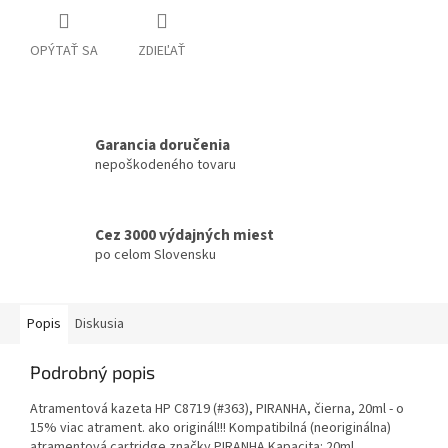
OPÝTAŤ SA
ZDIEĽAŤ
Garancia doručenia
nepoškodeného tovaru
Cez 3000 výdajných miest
po celom Slovensku
Popis
Diskusia
Podrobný popis
Atramentová kazeta HP C8719 (#363), PIRANHA, čierna, 20ml - o
15% viac atrament. ako originál!!! Kompatibilná (neoriginálna)
atramentová cartridge značky PIRANHA Kapacita: 20ml