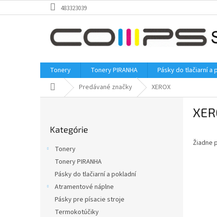
Prejsť
483323039
na
obsah
Tonery
Tonery PIRANHA
Pásky do tlačiarní a 
Domov
Predávané značky
XEROX
B
XER
o
Preskočiť
č
Kategórie
kategórie
n
Žiadne 
ý
Tonery
p
Tonery PIRANHA
a
Pásky do tlačiarní a pokladní
n
e
Atramentové náplne
l
Pásky pre písacie stroje
Termokotúčiky