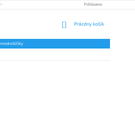
 OSOBNÝCH ÚDAJOV
REKLAMACE
KONTAKTY
Prihlásenie
NÁKUPNÝ
Prázdny košík
KOŠÍK
rmokotúčiky