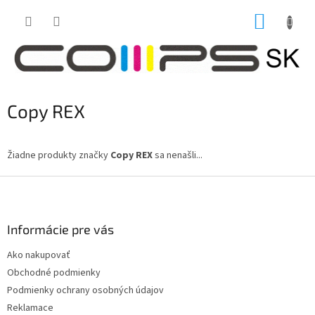
Prejsť
NÁKUP
na
obsah
KOŠÍK
Copy REX
Žiadne produkty značky
Copy REX
sa nenašli...
Z
á
p
ä
Informácie pre vás
t
Ako nakupovať
i
Obchodné podmienky
e
Podmienky ochrany osobných údajov
Reklamace