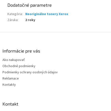
Dodatočné parametre
Kategória
:
Neoriginálne tonery Xerox
Záruka
:
2 roky
Z
á
p
ä
Informácie pre vás
t
Ako nakupovať
i
Obchodné podmienky
e
Podmienky ochrany osobných údajov
Reklamace
Kontakty
Kontakt