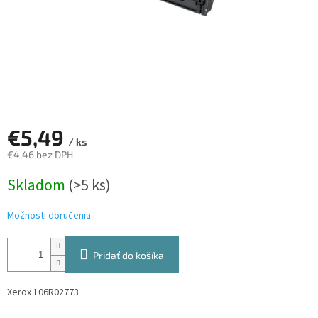
€5,49
/ ks
€4,46 bez DPH
Jednotková
Skladom
(>5 ks)
cena:
Možnosti doručenia
Pridať do košíka
Xerox 106R02773