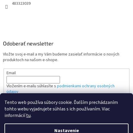
483323039
Odoberať newsletter
Vložte svoj e-mail a my Vám budeme zasielať informácie o nových
produktoch na našom e-shope.
Email
Vložením e-mailu súhlasíte s
podmienkami ochrany osobných
údajov
Tento web používa súbory cookie. Ďalším prechádzaním
PRIHLÁSIŤ SA
tohto webu vyjadrujete súhlas s ich používaním. Viac
informácií
tu
.
Nastavenie
Vytvoril Shoptet