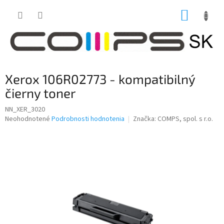
Prejsť
NÁKUP
na
obsah
KOŠÍK
Xerox 106R02773 - kompatibilný
čierny toner
NN_XER_3020
Priemerné
Neohodnotené
Podrobnosti hodnotenia
Značka:
COMPS, spol. s r.o.
hodnotenie
produktu
je
0,0
z
5
hviezdičiek.