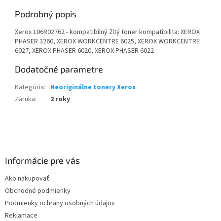
Podrobný popis
Xerox 106R02762 - kompatibilný žltý toner kompatibilita: XEROX
PHASER 3260, XEROX WORKCENTRE 6025, XEROX WORKCENTRE
6027, XEROX PHASER 6020, XEROX PHASER 6022
Dodatočné parametre
Kategória
:
Neoriginálne tonery Xerox
Záruka
:
2 roky
Z
á
p
ä
Informácie pre vás
t
Ako nakupovať
i
Obchodné podmienky
e
Podmienky ochrany osobných údajov
Reklamace