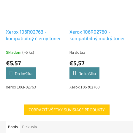
Xerox 106R02763 -
Xerox 106R02760 -
kompatibilný čierny toner
kompatibilný modrý toner
Skladom
(>5 ks)
Na dotaz
€5,57
€5,57
Do košíka
Do košíka
Xerox 106R02763
Xerox 106R02760
ZOBRAZIŤ VŠETKY SÚVISIACE PRODUKTY
Popis
Diskusia