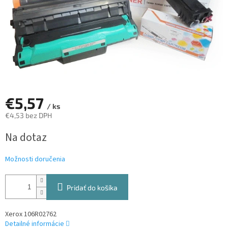
€5,57
/ ks
€4,53 bez DPH
Jednotková
Na dotaz
cena:
Možnosti doručenia
Pridať do košíka
Xerox 106R02762
Detailné informácie