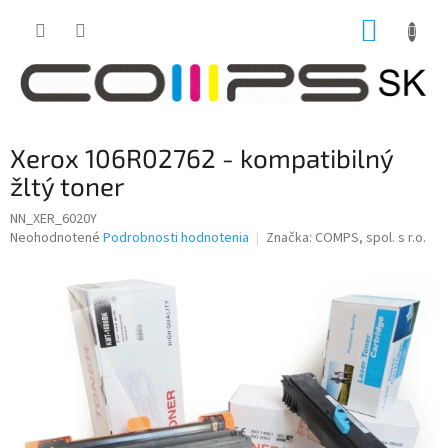
Prejsť
NÁKUP
na
obsah
KOŠÍK
Xerox 106R02762 - kompatibilný
žltý toner
NN_XER_6020Y
Priemerné
Neohodnotené
Podrobnosti hodnotenia
Značka:
COMPS, spol. s r.o.
hodnotenie
produktu
je
0,0
z
5
hviezdičiek.