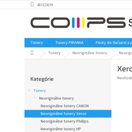
Prejsť
483323039
na
obsah
Tonery
Tonery PIRANHA
Pásky do tlačiarní a 
Domov
Tonery
Neoriginálne tonery
Neorigi
B
Xero
o
Preskočiť
č
Priemer
Neohod
Kategórie
kategórie
n
hodnote
ý
produkt
Tonery
p
je
Neoriginálne tonery
0,0
a
z
Neoriginálne tonery CANON
n
5
e
Neoriginálne tonery Xerox
hviezdič
l
Neoriginálne tonery Phillips
Neoriginálne tonery HP