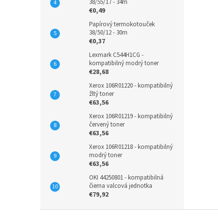
38/55/17 - 34m
€0,49
Papírový termokotouček
38/50/12 - 30m
€0,37
Lexmark C544H1CG -
kompatibilný modrý toner
€28,68
Xerox 106R01220 - kompatibilný
žltý toner
€63,56
Xerox 106R01219 - kompatibilný
červený toner
€63,56
Xerox 106R01218 - kompatibilný
modrý toner
€63,56
OKI 44250801 - kompatibilná
čierna valcová jednotka
€79,92
Z