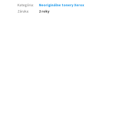
Kategória
:
Neoriginálne tonery Xerox
Záruka
:
2 roky