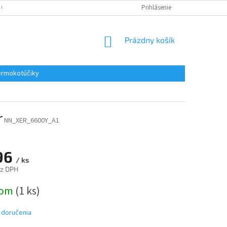
 OSOBNÝCH ÚDAJOV
REKLAMACE
KONTAKTY
Prihlásenie
NÁKUPNÝ
Prázdny košík
KOŠÍK
rmokotúčiky
r
NN_XER_6600Y_A1
96
/ ks
ez DPH
ová
dom
(1 ks)
 doručenia