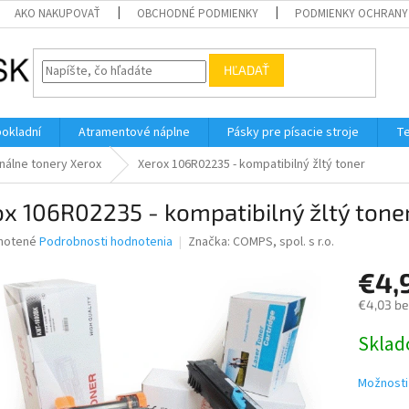
AKO NAKUPOVAŤ
OBCHODNÉ PODMIENKY
PODMIENKY OCHRANY
HĽADAŤ
pokladní
Atramentové náplne
Pásky pre písacie stroje
Te
nálne tonery Xerox
Xerox 106R02235 - kompatibilný žltý toner
x 106R02235 - kompatibilný žltý tone
né
notené
Podrobnosti hodnotenia
Značka:
COMPS, spol. s r.o.
nie
€4,
u
€4,03 b
Jednotk
Skla
cena:
iek.
Možnosti