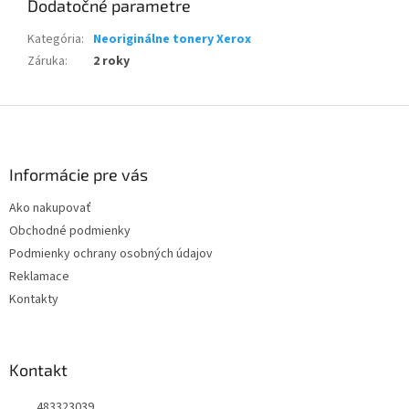
Dodatočné parametre
Kategória
:
Neoriginálne tonery Xerox
Záruka
:
2 roky
Z
á
p
ä
Informácie pre vás
t
Ako nakupovať
i
Obchodné podmienky
e
Podmienky ochrany osobných údajov
Reklamace
Kontakty
Kontakt
483323039