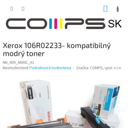
Prejsť
NÁKUP
na
obsah
KOŠÍK
Xerox 106R02233- kompatibilný
modrý toner
NN_XER_6600C_A1
Priemerné
Neohodnotené
Podrobnosti hodnotenia
Značka:
COMPS, spol. s r.o.
hodnotenie
produktu
je
0,0
z
5
hviezdičiek.