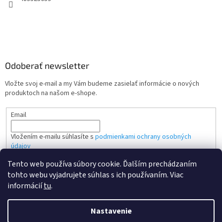
Odoberať newsletter
Vložte svoj e-mail a my Vám budeme zasielať informácie o nových
produktoch na našom e-shope.
Email
Vložením e-mailu súhlasíte s
podmienkami ochrany osobných
údajov
Tento web používa súbory cookie. Ďalším prechádzaním
PRIHLÁSIŤ SA
tohto webu vyjadrujete súhlas s ich používaním. Viac
informácií
tu
.
Nastavenie
Vytvoril Shoptet