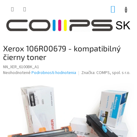
Prejsť
NÁKUP
na
obsah
KOŠÍK
Xerox 106R00679 - kompatibilný
čierny toner
NN_XER_6100BK_A1
Priemerné
Neohodnotené
Podrobnosti hodnotenia
Značka:
COMPS, spol. s r.o.
hodnotenie
produktu
je
0,0
z
5
hviezdičiek.