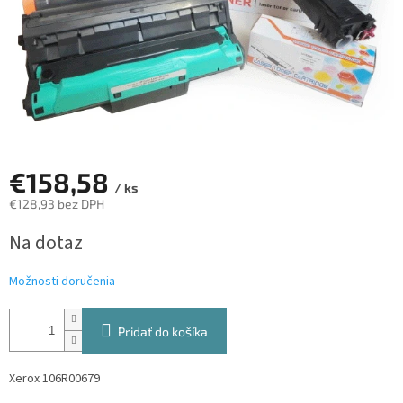
€158,58
/ ks
€128,93 bez DPH
Jednotková
Na dotaz
cena:
Možnosti doručenia
Pridať do košíka
Xerox 106R00679