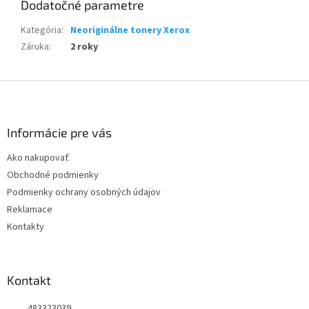
Dodatočné parametre
Kategória
:
Neoriginálne tonery Xerox
Záruka
:
2 roky
Z
á
p
ä
Informácie pre vás
t
Ako nakupovať
i
Obchodné podmienky
e
Podmienky ochrany osobných údajov
Reklamace
Kontakty
Kontakt
483323039