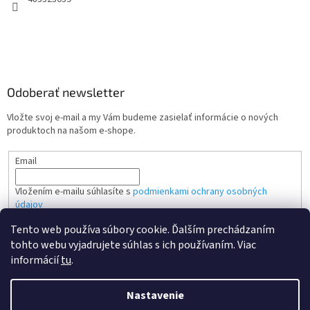
Odoberať newsletter
Vložte svoj e-mail a my Vám budeme zasielať informácie o nových
produktoch na našom e-shope.
Email
Vložením e-mailu súhlasíte s
podmienkami ochrany osobných
údajov
Tento web používa súbory cookie. Ďalším prechádzaním
PRIHLÁSIŤ SA
tohto webu vyjadrujete súhlas s ich používaním. Viac
informácií
tu
.
Nastavenie
Vytvoril Shoptet