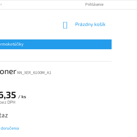
 OSOBNÝCH ÚDAJOV
REKLAMACE
KONTAKTY
Prihlásenie
NÁKUPNÝ
Prázdny košík
KOŠÍK
rmokotúčiky
toner
NN_XER_6100M_A1
6,35
/ ks
 bez DPH
ová
taz
 doručenia