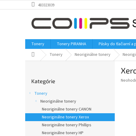
Prejsť
483323039
na
obsah
Tonery
Tonery PIRANHA
Pásky do tlačiarní a 
Domov
Tonery
Neoriginálne tonery
Neorigi
B
Xer
o
Preskočiť
č
Priemer
Neohod
Kategórie
kategórie
n
hodnote
ý
produkt
Tonery
p
je
Neoriginálne tonery
0,0
a
z
Neoriginálne tonery CANON
n
5
e
Neoriginálne tonery Xerox
hviezdič
l
Neoriginálne tonery Phillips
Neoriginálne tonery HP