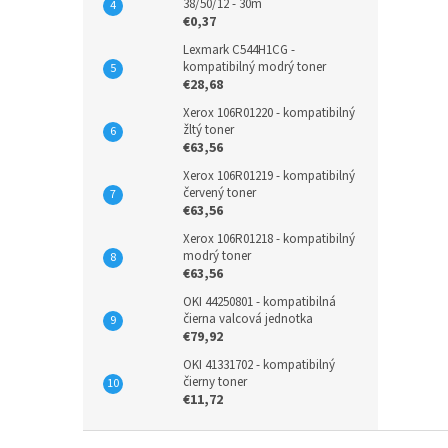
38/50/12 - 30m
€0,37
Lexmark C544H1CG -
kompatibilný modrý toner
€28,68
Xerox 106R01220 - kompatibilný
žltý toner
€63,56
Xerox 106R01219 - kompatibilný
červený toner
€63,56
Xerox 106R01218 - kompatibilný
modrý toner
€63,56
OKI 44250801 - kompatibilná
čierna valcová jednotka
€79,92
OKI 41331702 - kompatibilný
čierny toner
€11,72
Z