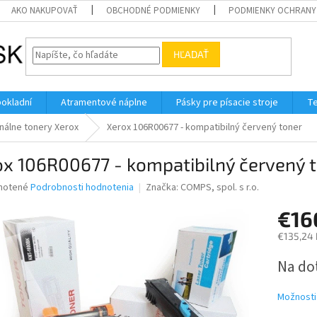
AKO NAKUPOVAŤ
OBCHODNÉ PODMIENKY
PODMIENKY OCHRANY
HĽADAŤ
pokladní
Atramentové náplne
Pásky pre písacie stroje
Te
nálne tonery Xerox
Xerox 106R00677 - kompatibilný červený toner
ox 106R00677 - kompatibilný červený 
né
notené
Podrobnosti hodnotenia
Značka:
COMPS, spol. s r.o.
nie
€16
u
€135,24
Jednotk
Na do
cena:
iek.
Možnosti