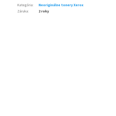
Kategória
:
Neoriginálne tonery Xerox
Záruka
:
2 roky