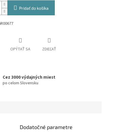
Pridať do košíka
6R00677
OPÝTAŤ SA
ZDIEĽAŤ
Cez 3000 výdajných miest
po celom Slovensku
Dodatočné parametre