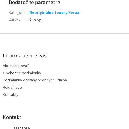
Dodatočné parametre
Kategória
:
Neoriginálne tonery Xerox
Záruka
:
2 roky
Z
á
p
ä
Informácie pre vás
t
Ako nakupovať
i
Obchodné podmienky
e
Podmienky ochrany osobných údajov
Reklamace
Kontakty
Kontakt
483323039