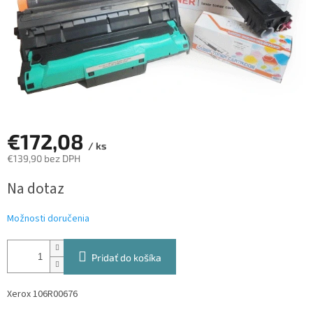
€172,08
/ ks
€139,90 bez DPH
Jednotková
Na dotaz
cena:
Možnosti doručenia
Pridať do košíka
Xerox 106R00676