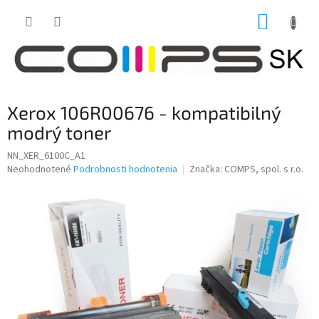
Prejsť
NÁKUP
na
obsah
KOŠÍK
Xerox 106R00676 - kompatibilný
modrý toner
NN_XER_6100C_A1
Priemerné
Neohodnotené
Podrobnosti hodnotenia
Značka:
COMPS, spol. s r.o.
hodnotenie
produktu
je
0,0
z
5
hviezdičiek.