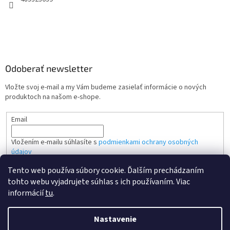
Odoberať newsletter
Vložte svoj e-mail a my Vám budeme zasielať informácie o nových
produktoch na našom e-shope.
Email
Vložením e-mailu súhlasíte s
podmienkami ochrany osobných
údajov
Tento web používa súbory cookie. Ďalším prechádzaním
PRIHLÁSIŤ SA
tohto webu vyjadrujete súhlas s ich používaním. Viac
informácií
tu
.
Nastavenie
Vytvoril Shoptet