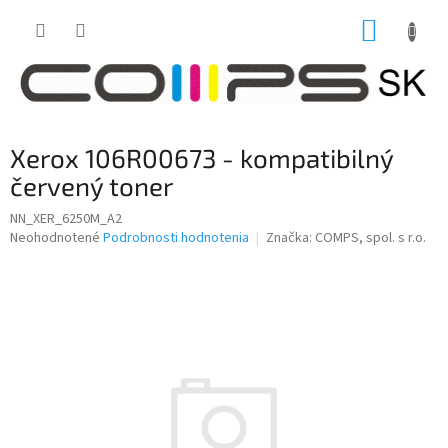
Prejsť
NÁKUP
na
obsah
KOŠÍK
Xerox 106R00673 - kompatibilný
červený toner
NN_XER_6250M_A2
Priemerné
Neohodnotené
Podrobnosti hodnotenia
Značka:
COMPS, spol. s r.o.
hodnotenie
produktu
je
0,0
z
5
hviezdičiek.