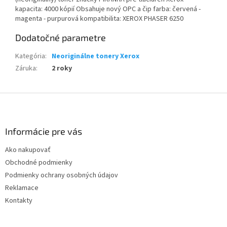
kapacita: 4000 kópií Obsahuje nový OPC a čip farba: červená -
magenta - purpurová kompatibilita: XEROX PHASER 6250
Dodatočné parametre
Kategória
:
Neoriginálne tonery Xerox
Záruka
:
2 roky
Z
á
p
ä
Informácie pre vás
t
Ako nakupovať
i
Obchodné podmienky
e
Podmienky ochrany osobných údajov
Reklamace
Kontakty