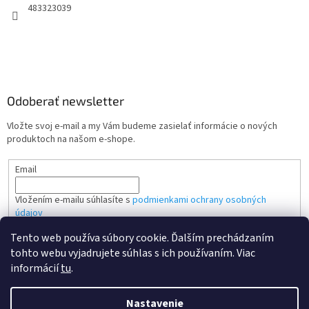
483323039
Odoberať newsletter
Vložte svoj e-mail a my Vám budeme zasielať informácie o nových
produktoch na našom e-shope.
Email
Vložením e-mailu súhlasíte s
podmienkami ochrany osobných
údajov
Tento web používa súbory cookie. Ďalším prechádzaním
PRIHLÁSIŤ SA
tohto webu vyjadrujete súhlas s ich používaním. Viac
informácií
tu
.
Nastavenie
Vytvoril Shoptet