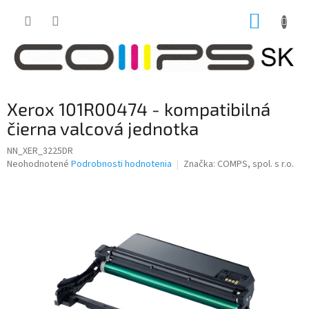
Prejsť
NÁKUP
na
obsah
KOŠÍK
Xerox 101R00474 - kompatibilná
čierna valcová jednotka
NN_XER_3225DR
Priemerné
Neohodnotené
Podrobnosti hodnotenia
Značka:
COMPS, spol. s r.o.
hodnotenie
produktu
je
0,0
z
5
hviezdičiek.