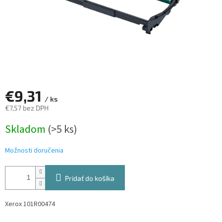
€9,31
/ ks
€7,57 bez DPH
Jednotková
Skladom
(>5 ks)
cena:
Možnosti doručenia
Pridať do košíka
Xerox 101R00474