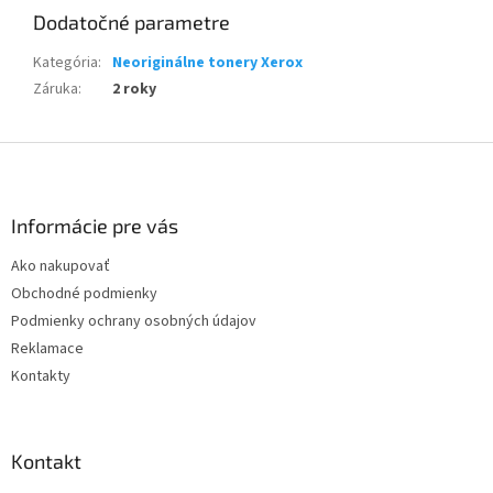
Dodatočné parametre
Kategória
:
Neoriginálne tonery Xerox
Záruka
:
2 roky
Z
á
p
ä
Informácie pre vás
t
Ako nakupovať
i
Obchodné podmienky
e
Podmienky ochrany osobných údajov
Reklamace
Kontakty
Kontakt