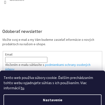
Odoberať newsletter
Vložte svoj e-mail a my Vám budeme zasielať informácie o nových
produktoch na našom e-shope.
Email
Vložením e-mailu súhlasíte s
podmienkami ochrany osobných
údajov
Tento web používa súbory cookie. Ďalším prechádzaním
PRIHLÁSIŤ SA
tohto webu vyjadrujete súhlas s ich používaním. Viac
informácií
tu
.
Nastavenie
Vytvoril Shoptet