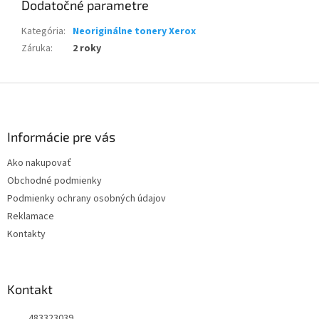
Dodatočné parametre
Kategória
:
Neoriginálne tonery Xerox
Záruka
:
2 roky
Z
á
p
ä
Informácie pre vás
t
Ako nakupovať
i
Obchodné podmienky
e
Podmienky ochrany osobných údajov
Reklamace
Kontakty
Kontakt
483323039