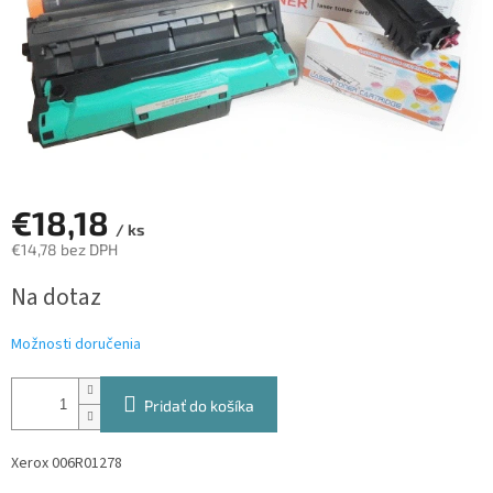
€18,18
/ ks
€14,78 bez DPH
Jednotková
Na dotaz
cena:
Možnosti doručenia
Pridať do košíka
Xerox 006R01278