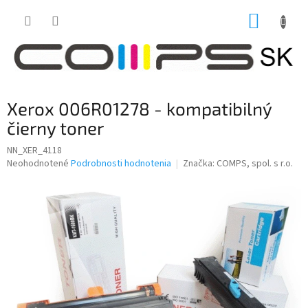
Prejsť
NÁKUP
na
obsah
KOŠÍK
Xerox 006R01278 - kompatibilný
čierny toner
NN_XER_4118
Priemerné
Neohodnotené
Podrobnosti hodnotenia
Značka:
COMPS, spol. s r.o.
hodnotenie
produktu
je
0,0
z
5
hviezdičiek.