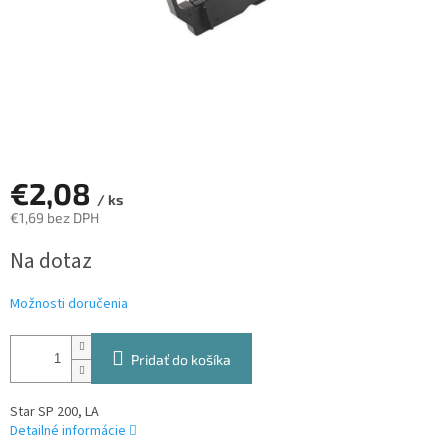
€2,08
/ ks
€1,69 bez DPH
Jednotková
Na dotaz
cena:
Možnosti doručenia
Pridať do košíka
Star SP 200, LA
Detailné informácie