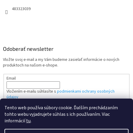
483323039
Odoberať newsletter
Vložte svoj e-mail a my Vám budeme zasielať informácie o nových
produktoch na našom e-shope.
Email
Vložením e-mailu súhlasíte s
podmienkami ochrany osobných
údajov
Tento web používa súbory cookie. Ďalším prechádzaním
PRIHLÁSIŤ SA
tohto webu vyjadrujete súhlas s ich používaním. Viac
informácií
tu
.