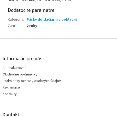
Star SP 200, LAND, farbiaca páska, čierna
Dodatočné parametre
Kategória
:
Pásky do tlačiarní a pokladní
Záruka
:
2 roky
Z
á
p
ä
Informácie pre vás
t
Ako nakupovať
i
Obchodné podmienky
e
Podmienky ochrany osobných údajov
Reklamace
Kontakty
Kontakt