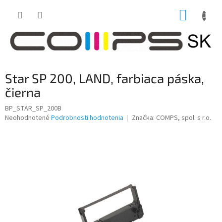
Prejsť
NÁKUP
na
obsah
KOŠÍK
Star SP 200, LAND, farbiaca páska,
čierna
BP_STAR_SP_200B
Priemerné
Neohodnotené
Podrobnosti hodnotenia
Značka:
COMPS, spol. s r.o.
hodnotenie
produktu
je
0,0
z
5
hviezdičiek.