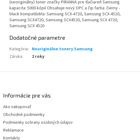
(neoriginálny) toner značky PIRANHA pre tlačiareň Samsung
kapacita: 5000 kópií Obsahuje nový OPC a čip farba: čierny -
black kompatibilita: Samsung SCX-4720, Samsung SCX-4520,
Samsung SCX4720, Samsung SCX4520, Samsung SCX 4720,
Samsung SCX 4520
Dodatočné parametre
Kategória
:
Neoriginálne tonery Samsung
Záruka
:
2 roky
Z
á
p
ä
Informácie pre vás
t
Ako nakupovať
i
Obchodné podmienky
e
Podmienky ochrany osobných údajov
Reklamace
Kontakty