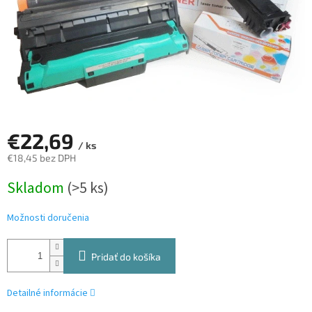
€22,69
/ ks
€18,45 bez DPH
Jednotková
Skladom
(>5 ks)
cena:
Možnosti doručenia
Pridať do košíka
Detailné informácie