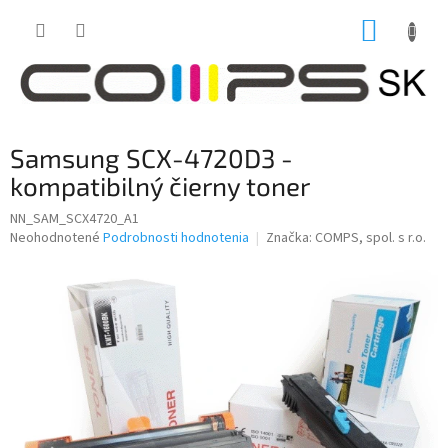
Prejsť
NÁKUP
na
obsah
KOŠÍK
Samsung SCX-4720D3 -
kompatibilný čierny toner
NN_SAM_SCX4720_A1
Priemerné
Neohodnotené
Podrobnosti hodnotenia
Značka:
COMPS, spol. s r.o.
hodnotenie
produktu
je
0,0
z
5
hviezdičiek.