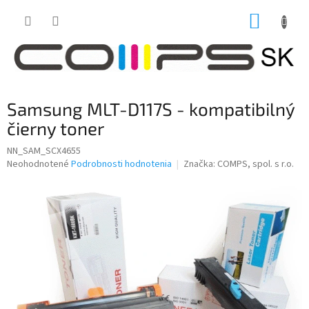
Prejsť
NÁKUP
na
obsah
KOŠÍK
Samsung MLT-D117S - kompatibilný
čierny toner
NN_SAM_SCX4655
Priemerné
Neohodnotené
Podrobnosti hodnotenia
Značka:
COMPS, spol. s r.o.
hodnotenie
produktu
je
0,0
z
5
hviezdičiek.