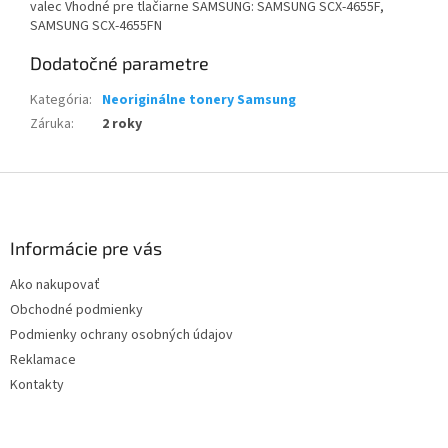
valec Vhodné pre tlačiarne SAMSUNG: SAMSUNG SCX-4655F,
SAMSUNG SCX-4655FN
Dodatočné parametre
Kategória
:
Neoriginálne tonery Samsung
Záruka
:
2 roky
Z
á
p
ä
Informácie pre vás
t
Ako nakupovať
i
Obchodné podmienky
e
Podmienky ochrany osobných údajov
Reklamace
Kontakty