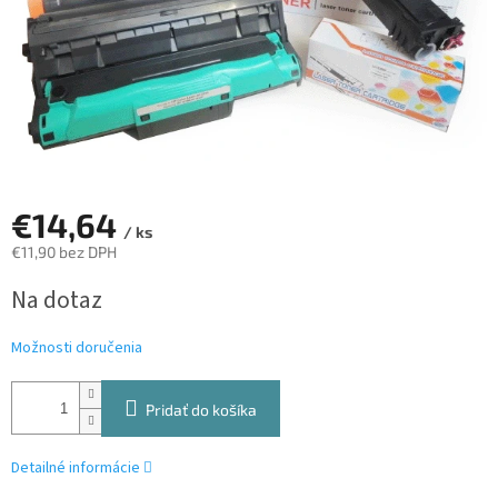
€14,64
/ ks
€11,90 bez DPH
Jednotková
Na dotaz
cena:
Možnosti doručenia
Pridať do košíka
Detailné informácie