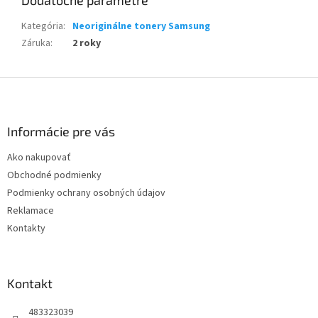
Dodatočné parametre
Kategória
:
Neoriginálne tonery Samsung
Záruka
:
2 roky
Z
á
p
ä
Informácie pre vás
t
Ako nakupovať
i
Obchodné podmienky
e
Podmienky ochrany osobných údajov
Reklamace
Kontakty
Kontakt
483323039