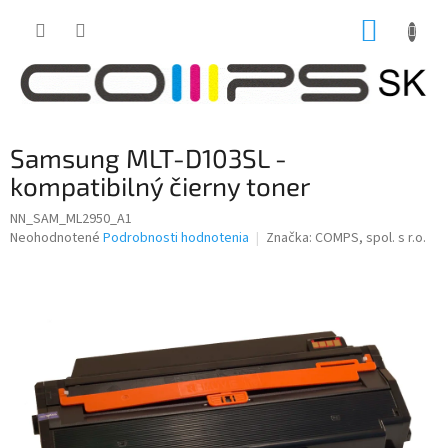
Prejsť
NÁKUP
na
obsah
KOŠÍK
Samsung MLT-D103SL -
kompatibilný čierny toner
NN_SAM_ML2950_A1
Priemerné
Neohodnotené
Podrobnosti hodnotenia
Značka:
COMPS, spol. s r.o.
hodnotenie
produktu
je
0,0
z
5
hviezdičiek.