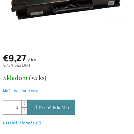
€9,27
/ ks
€7,54 bez DPH
Jednotková
Skladom
(>5 ks)
cena:
Možnosti doručenia
Pridať do košíka
Detailné informácie