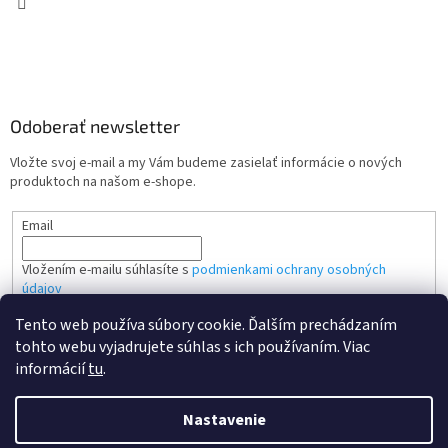
Odoberať newsletter
Vložte svoj e-mail a my Vám budeme zasielať informácie o nových
produktoch na našom e-shope.
Email
Vložením e-mailu súhlasíte s
podmienkami ochrany osobných
údajov
Tento web používa súbory cookie. Ďalším prechádzaním
PRIHLÁSIŤ SA
tohto webu vyjadrujete súhlas s ich používaním. Viac
informácií
tu
.
Nastavenie
Vytvoril Shoptet