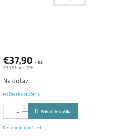
€37,90
/ ks
€30,81 bez DPH
Jednotková
Na dotaz
cena:
Možnosti doručenia
Pridať do košíka
Detailné informácie