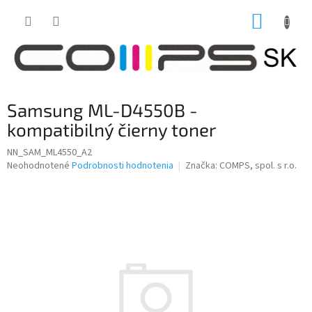
Prejsť
NÁKUP
na
obsah
KOŠÍK
Samsung ML-D4550B -
kompatibilný čierny toner
NN_SAM_ML4550_A2
Priemerné
Neohodnotené
Podrobnosti hodnotenia
Značka:
COMPS, spol. s r.o.
hodnotenie
produktu
je
0,0
z
5
hviezdičiek.