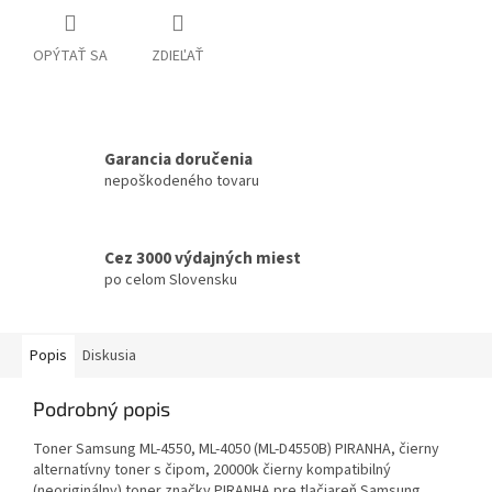
OPÝTAŤ SA
ZDIEĽAŤ
Garancia doručenia
nepoškodeného tovaru
Cez 3000 výdajných miest
po celom Slovensku
Popis
Diskusia
Podrobný popis
Toner Samsung ML-4550, ML-4050 (ML-D4550B) PIRANHA, čierny
alternatívny toner s čipom, 20000k čierny kompatibilný
(neoriginálny) toner značky PIRANHA pre tlačiareň Samsung