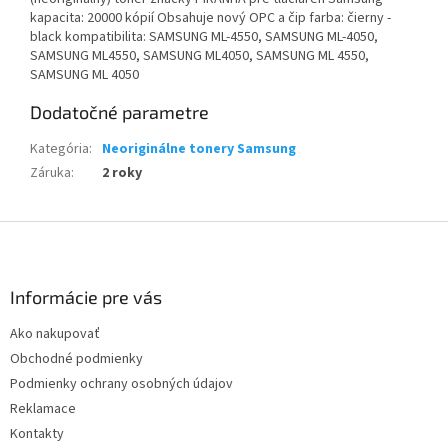
kapacita: 20000 kópií Obsahuje nový OPC a čip farba: čierny -
black kompatibilita: SAMSUNG ML-4550, SAMSUNG ML-4050,
SAMSUNG ML4550, SAMSUNG ML4050, SAMSUNG ML 4550,
SAMSUNG ML 4050
Dodatočné parametre
Kategória
:
Neoriginálne tonery Samsung
Záruka
:
2 roky
Z
á
p
ä
Informácie pre vás
t
Ako nakupovať
i
Obchodné podmienky
e
Podmienky ochrany osobných údajov
Reklamace
Kontakty