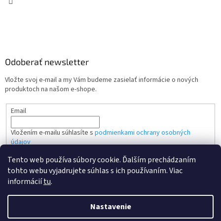
Odoberať newsletter
Vložte svoj e-mail a my Vám budeme zasielať informácie o nových
produktoch na našom e-shope.
Email
Vložením e-mailu súhlasíte s
podmienkami ochrany osobných
údajov
Tento web používa súbory cookie. Ďalším prechádzaním
PRIHLÁSIŤ SA
tohto webu vyjadrujete súhlas s ich používaním. Viac
informácií
tu
.
Nastavenie
Vytvoril Shoptet