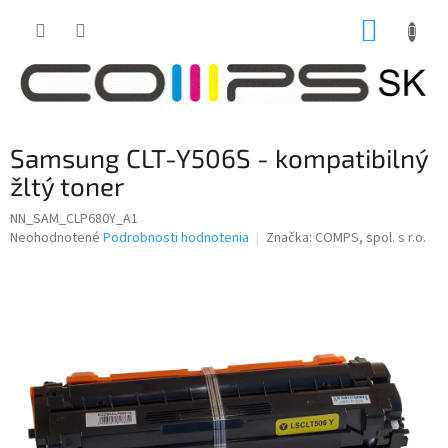
Prejsť
NÁKUP
na
obsah
KOŠÍK
Samsung CLT-Y506S - kompatibilný
žltý toner
NN_SAM_CLP680Y_A1
Priemerné
Neohodnotené
Podrobnosti hodnotenia
Značka:
COMPS, spol. s r.o.
hodnotenie
produktu
je
0,0
z
5
hviezdičiek.