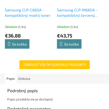
Samsung CLP-C660A -
Samsung CLP-M660A -
kompatibilný modrý toner
kompatibilný červený
toner
Skladom
(1 ks)
Skladom
(1 ks)
€36,88
€43,75
Do košíka
Do košíka
ZOBRAZIŤ VŠETKY SÚVISIACE PRODUKTY
Popis
Diskusia
Podrobný popis
Popis produktu nie je dostupný
Dodatočné parametre