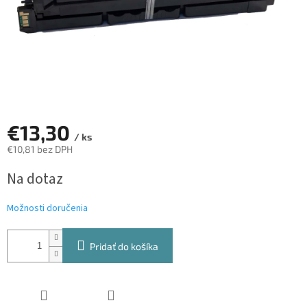
€13,30
/ ks
€10,81 bez DPH
Jednotková
Na dotaz
cena:
Možnosti doručenia
Pridať do košíka