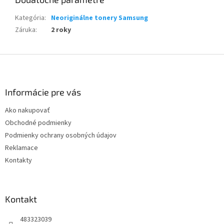
Kategória
:
Neoriginálne tonery Samsung
Záruka
:
2 roky
Z
á
p
ä
Informácie pre vás
t
Ako nakupovať
i
Obchodné podmienky
e
Podmienky ochrany osobných údajov
Reklamace
Kontakty
Kontakt
483323039