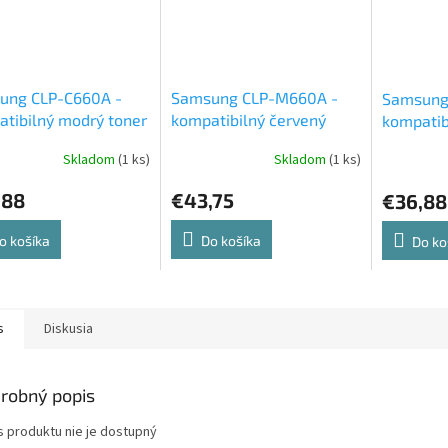
ung CLP-C660A -
Samsung CLP-M660A -
Samsung
tibilný modrý toner
kompatibilný červený
kompatibi
toner
Skladom
(1 ks)
Skladom
(1 ks)
,88
€43,75
€36,88
o košíka
Do košíka
Do ko
s
Diskusia
robný popis
s produktu nie je dostupný