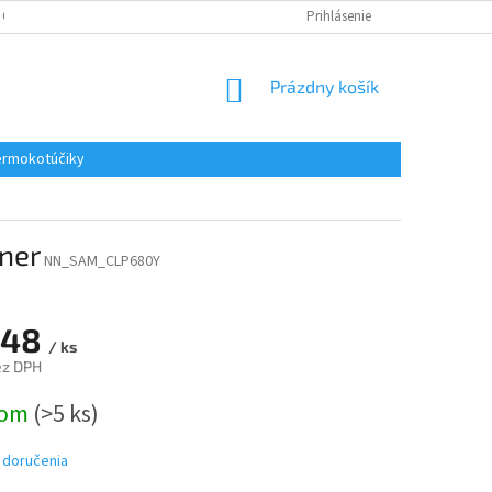
 OSOBNÝCH ÚDAJOV
REKLAMACE
KONTAKTY
Prihlásenie
NÁKUPNÝ
Prázdny košík
KOŠÍK
rmokotúčiky
ner
NN_SAM_CLP680Y
,48
/ ks
ez DPH
ová
dom
(>5 ks)
 doručenia