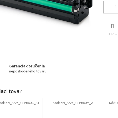
TLAČ
Garancia doručenia
nepoškodeného tovaru
iaci tovar
ód:
NN_SAM_CLP660C_A1
Kód:
NN_SAM_CLP660M_A1
Kód: