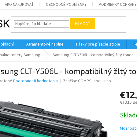
AKO NAKUPOVAŤ
OBCHODNÉ PODMIENKY
PODMIENKY OCHRANY
HĽADAŤ
pokladní
Atramentové náplne
Pásky pre písacie stroje
Te
inálne tonery Samsung
Samsung CLT-Y506L - kompatibilný žltý toner
ung CLT-Y506L - kompatibilný žltý to
né
notené
Podrobnosti hodnotenia
Značka:
COMPS, spol. s r.o.
nie
€12
u
€10,15 b
Jednotk
Skla
cena:
iek.
Možnosti