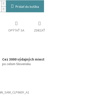
Pridať do košíka
OPÝTAŤ SA
ZDIEĽAŤ
Cez 3000 výdajných miest
po celom Slovensku
NN_SAM_CLP660Y_A1