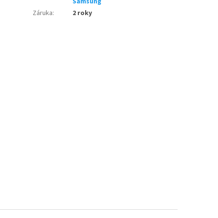
Samsung
Záruka
:
2 roky