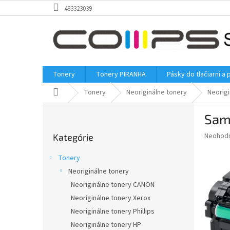
Prejsť
483323039
na
obsah
Tonery
Tonery PIRANHA
Pásky do tlačiarní a 
Domov
Tonery
Neoriginálne tonery
Neorig
B
Sams
o
Preskočiť
č
Priemer
Neohod
Kategórie
kategórie
n
hodnote
ý
produkt
Tonery
p
je
Neoriginálne tonery
0,0
a
z
Neoriginálne tonery CANON
n
5
e
Neoriginálne tonery Xerox
hviezdič
l
Neoriginálne tonery Phillips
Neoriginálne tonery HP