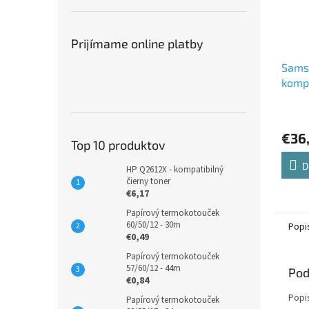
Prijímame online platby
Sams
kompa
€36
Top 10 produktov
D
HP Q2612X - kompatibilný
čierny toner
€6,17
Papírový termokotouček
60/50/12 - 30m
Popi
€0,49
Papírový termokotouček
57/60/12 - 44m
Pod
€0,84
Popi
Papírový termokotouček