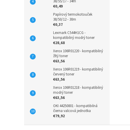
38/55/17 - 34m
€0,49
Papírový termokotouček
38/50/12 - 30m
€0,37
Lexmark C544H1CG -
kompatibilný modrý toner
€28,68
Xerox 106R01220 - kompatibilný
žltý toner
€63,56
Xerox 106R01219 - kompatibilný
červený toner
€63,56
Xerox 106R01218 - kompatibilný
modrý toner
€63,56
OKI 44250801 - kompatibilná
čierna valcová jednotka
€79,92
Z