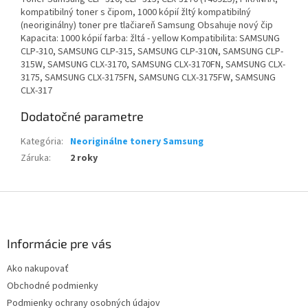
kompatibilný toner s čipom, 1000 kópií žltý kompatibilný
(neoriginálny) toner pre tlačiareň Samsung Obsahuje nový čip
Kapacita: 1000 kópií farba: žltá - yellow Kompatibilita: SAMSUNG
CLP-310, SAMSUNG CLP-315, SAMSUNG CLP-310N, SAMSUNG CLP-
315W, SAMSUNG CLX-3170, SAMSUNG CLX-3170FN, SAMSUNG CLX-
3175, SAMSUNG CLX-3175FN, SAMSUNG CLX-3175FW, SAMSUNG
CLX-317
Dodatočné parametre
Kategória
:
Neoriginálne tonery Samsung
Záruka
:
2 roky
Z
á
p
ä
Informácie pre vás
t
Ako nakupovať
i
Obchodné podmienky
e
Podmienky ochrany osobných údajov