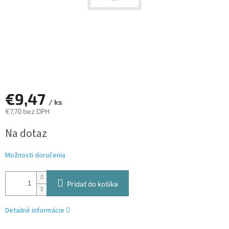
€9,47
/ ks
€7,70 bez DPH
Jednotková
Na dotaz
cena:
Možnosti doručenia
Pridať do košíka
Detailné informácie