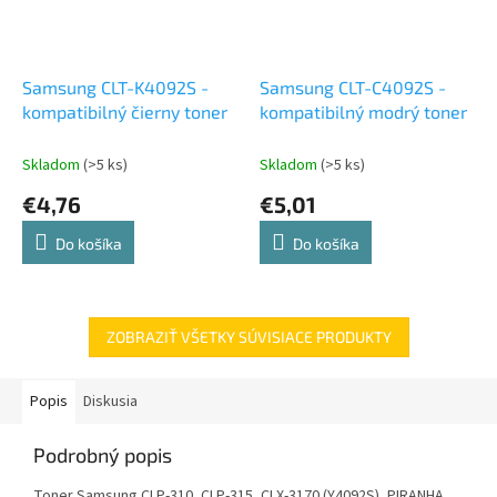
Samsung CLT-K4092S -
Samsung CLT-C4092S -
kompatibilný čierny toner
kompatibilný modrý toner
Skladom
(>5 ks)
Skladom
(>5 ks)
€4,76
€5,01
Do košíka
Do košíka
ZOBRAZIŤ VŠETKY SÚVISIACE PRODUKTY
Popis
Diskusia
Podrobný popis
Toner Samsung CLP-310, CLP-315, CLX-3170 (Y4092S), PIRANHA,