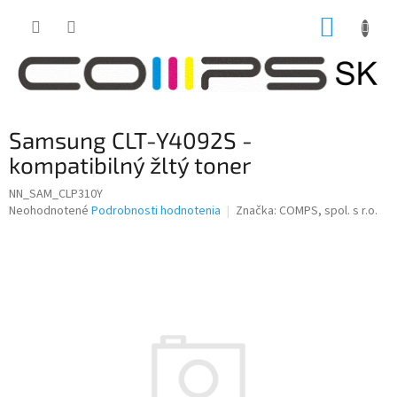
Prejsť
NÁKUP
na
obsah
KOŠÍK
Samsung CLT-Y4092S -
kompatibilný žltý toner
NN_SAM_CLP310Y
Priemerné
Neohodnotené
Podrobnosti hodnotenia
Značka:
COMPS, spol. s r.o.
hodnotenie
produktu
je
0,0
z
5
hviezdičiek.