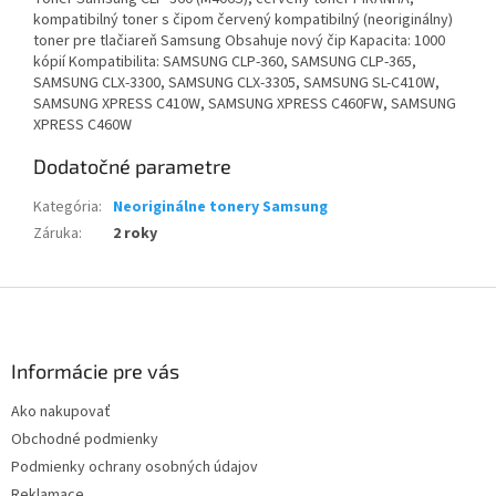
kompatibilný toner s čipom červený kompatibilný (neoriginálny)
toner pre tlačiareň Samsung Obsahuje nový čip Kapacita: 1000
kópií Kompatibilita: SAMSUNG CLP-360, SAMSUNG CLP-365,
SAMSUNG CLX-3300, SAMSUNG CLX-3305, SAMSUNG SL-C410W,
SAMSUNG XPRESS C410W, SAMSUNG XPRESS C460FW, SAMSUNG
XPRESS C460W
Dodatočné parametre
Kategória
:
Neoriginálne tonery Samsung
Záruka
:
2 roky
Z
á
p
ä
Informácie pre vás
t
Ako nakupovať
i
Obchodné podmienky
e
Podmienky ochrany osobných údajov
Reklamace