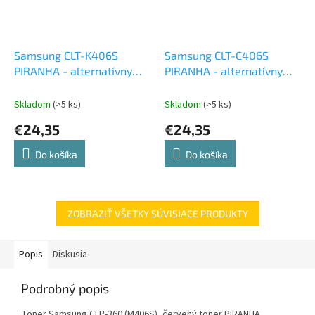
Samsung CLT-K406S
Samsung CLT-C406S
PIRANHA - alternatívny
PIRANHA - alternatívny
čierny toner
modrý toner
Skladom
(>5 ks)
Skladom
(>5 ks)
€24,35
€24,35
Do košíka
Do košíka
ZOBRAZIŤ VŠETKY SÚVISIACE PRODUKTY
Popis
Diskusia
Podrobný popis
Toner Samsung CLP-360 (M406S), červený toner PIRANHA,