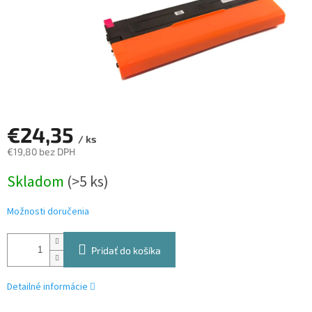
€24,35
/ ks
€19,80 bez DPH
Jednotková
Skladom
(>5 ks)
cena:
Možnosti doručenia
Pridať do košíka
Detailné informácie