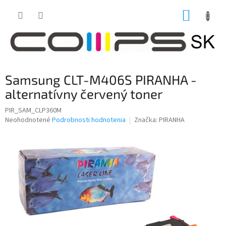
Prejsť
NÁKUP
na
obsah
KOŠÍK
Samsung CLT-M406S PIRANHA -
alternatívny červený toner
PIR_SAM_CLP360M
Priemerné
Neohodnotené
Podrobnosti hodnotenia
Značka:
PIRANHA
hodnotenie
produktu
je
0,0
z
5
hviezdičiek.