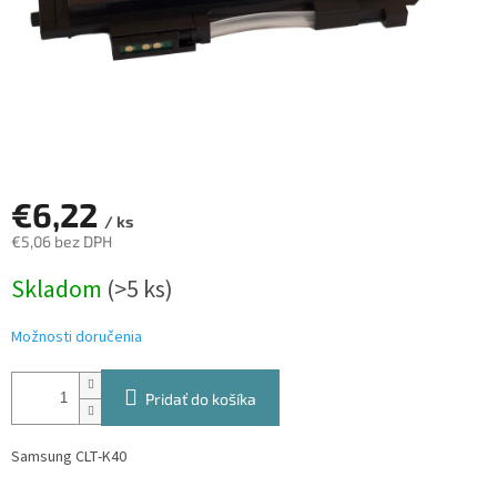
€6,22
/ ks
€5,06 bez DPH
Jednotková
Skladom
(>5 ks)
cena:
Možnosti doručenia
Pridať do košíka
Samsung CLT-K40