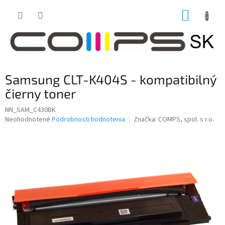
Prejsť
NÁKUP
na
obsah
KOŠÍK
Samsung CLT-K404S - kompatibilný
čierny toner
NN_SAM_C430BK
Priemerné
Neohodnotené
Podrobnosti hodnotenia
Značka:
COMPS, spol. s r.o.
hodnotenie
produktu
je
0,0
z
5
hviezdičiek.