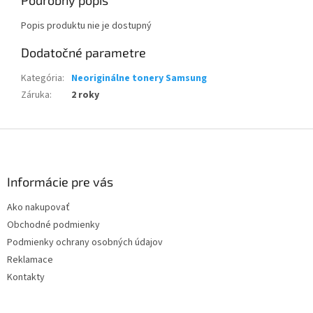
Podrobný popis
Popis produktu nie je dostupný
Dodatočné parametre
Kategória
:
Neoriginálne tonery Samsung
Záruka
:
2 roky
Z
á
p
ä
Informácie pre vás
t
Ako nakupovať
i
Obchodné podmienky
e
Podmienky ochrany osobných údajov
Reklamace
Kontakty