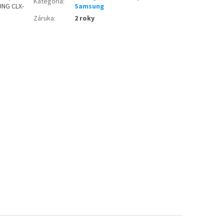
Kategória
:
UNG CLX-
Samsung
Záruka
:
2 roky