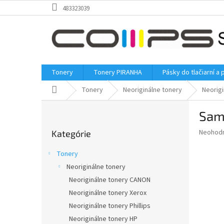
Prejsť
483323039
na
obsah
Tonery
Tonery PIRANHA
Pásky do tlačiarní a 
Domov
Tonery
Neoriginálne tonery
Neorig
B
Sam
o
Preskočiť
č
Priemer
Neohod
Kategórie
kategórie
n
hodnote
ý
produkt
Tonery
p
je
Neoriginálne tonery
0,0
a
z
Neoriginálne tonery CANON
n
5
e
Neoriginálne tonery Xerox
hviezdič
l
Neoriginálne tonery Phillips
Neoriginálne tonery HP