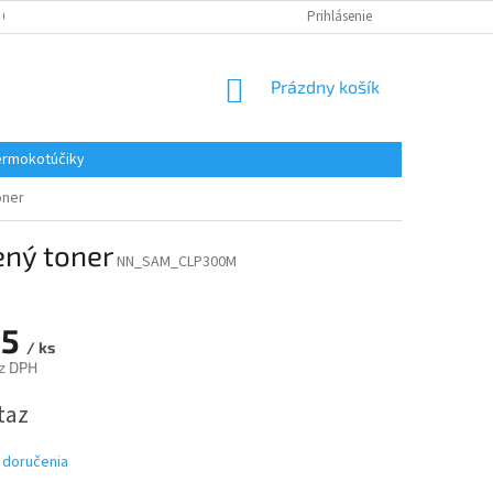
 OSOBNÝCH ÚDAJOV
REKLAMACE
KONTAKTY
Prihlásenie
NÁKUPNÝ
Prázdny košík
KOŠÍK
rmokotúčiky
oner
ný toner
NN_SAM_CLP300M
15
/ ks
z DPH
ová
taz
 doručenia