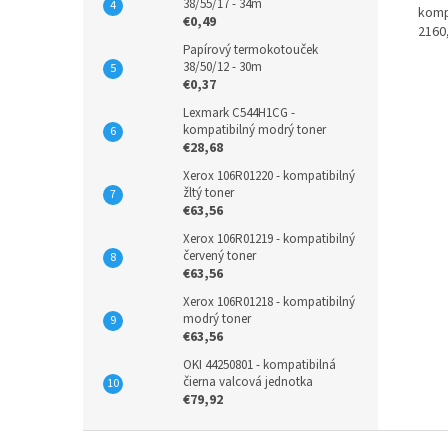
38/55/17 - 34m
komp
€0,49
2160
Papírový termokotouček
38/50/12 - 30m
€0,37
Lexmark C544H1CG -
kompatibilný modrý toner
€28,68
Xerox 106R01220 - kompatibilný
žltý toner
€63,56
Xerox 106R01219 - kompatibilný
červený toner
€63,56
Xerox 106R01218 - kompatibilný
modrý toner
€63,56
OKI 44250801 - kompatibilná
čierna valcová jednotka
€79,92
Z