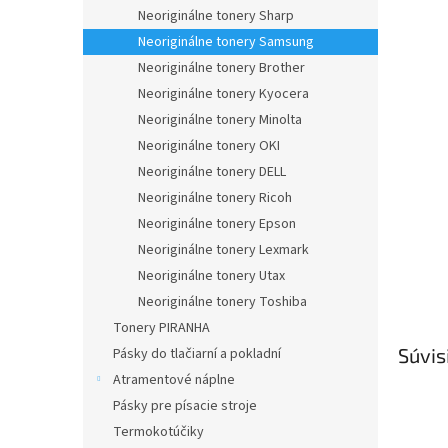
Neoriginálne tonery Sharp
Neoriginálne tonery Samsung
Neoriginálne tonery Brother
Neoriginálne tonery Kyocera
Neoriginálne tonery Minolta
Neoriginálne tonery OKI
Neoriginálne tonery DELL
Neoriginálne tonery Ricoh
Neoriginálne tonery Epson
Neoriginálne tonery Lexmark
Neoriginálne tonery Utax
Neoriginálne tonery Toshiba
Tonery PIRANHA
Súvis
Pásky do tlačiarní a pokladní
Atramentové náplne
Pásky pre písacie stroje
Termokotúčiky