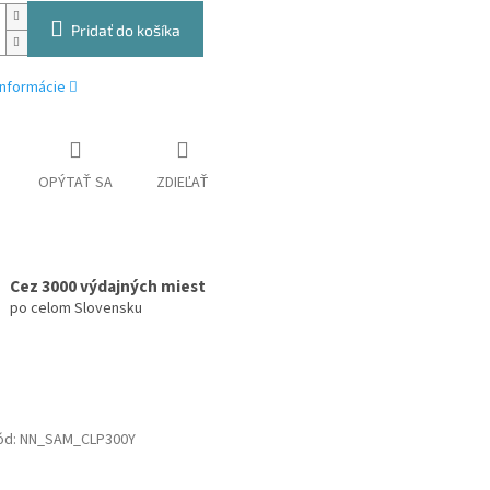
Pridať do košíka
informácie
OPÝTAŤ SA
ZDIEĽAŤ
Cez 3000 výdajných miest
po celom Slovensku
ód:
NN_SAM_CLP300Y