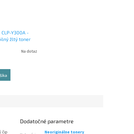
 CLP-Y300A -
lný žltý toner
Na dotaz
šíka
Dodatočné parametre
ý čip
Neoriginálne tonery