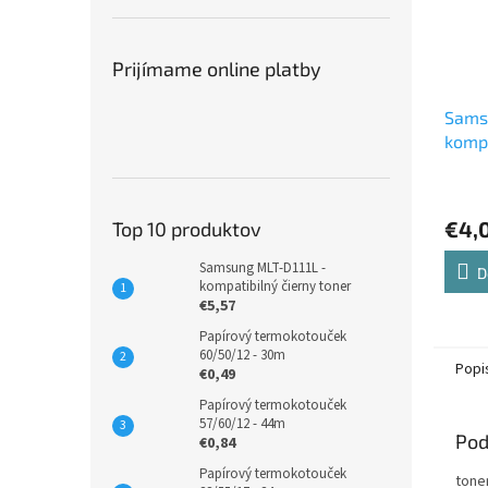
Prijímame online platby
Sams
kompa
€4,
Top 10 produktov
Samsung MLT-D111L -
D
kompatibilný čierny toner
€5,57
Papírový termokotouček
60/50/12 - 30m
Popi
€0,49
Papírový termokotouček
57/60/12 - 44m
Pod
€0,84
Papírový termokotouček
toner