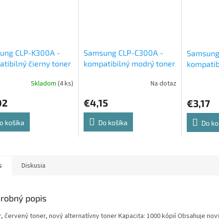
ung CLP-K300A -
Samsung CLP-C300A -
Samsung
tibilný čierny toner
kompatibilný modrý toner
kompatibi
Skladom
(4 ks)
Na dotaz
02
€4,15
€3,17
o košíka
Do košíka
Do ko
s
Diskusia
robný popis
, červený toner, nový alternatívny toner Kapacita: 1000 kópií Obsahuje nov