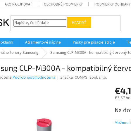
AKO NAKUPOVAŤ
OBCHODNÉ PODMIENKY
PODMIENKY OCHRANY
HĽADAŤ
pokladní
Atramentové náplne
Pásky pre písacie stroje
Te
inálne tonery Samsung
Samsung CLP-M300A - kompatibilný červený t
sung CLP-M300A - kompatibilný červe
né
notené
Podrobnosti hodnotenia
Značka:
COMPS, spol. s r.o.
nie
€4,
u
€3,37 be
Jednotk
Na do
cena:
iek.
Možnosti