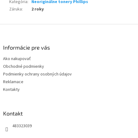
Kategória
:
Neoriginálne tonery Phillips
Záruka
:
2 roky
Z
á
p
ä
Informácie pre vás
t
Ako nakupovať
i
Obchodné podmienky
e
Podmienky ochrany osobných údajov
Reklamace
Kontakty
Kontakt
483323039