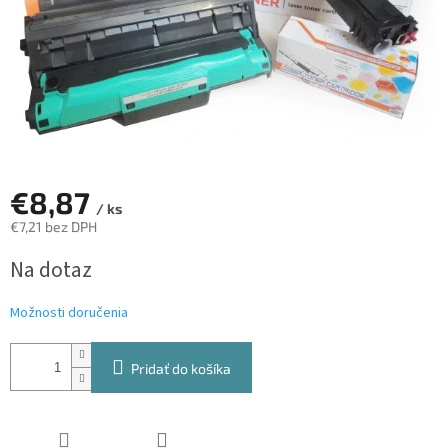
€8,87
/ ks
€7,21 bez DPH
Jednotková
Na dotaz
cena:
Možnosti doručenia
Pridať do košíka