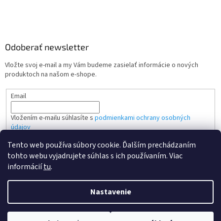
Odoberať newsletter
Vložte svoj e-mail a my Vám budeme zasielať informácie o nových
produktoch na našom e-shope.
Email
Vložením e-mailu súhlasíte s
podmienkami ochrany osobných
údajov
Tento web používa súbory cookie. Ďalším prechádzaním
PRIHLÁSIŤ SA
tohto webu vyjadrujete súhlas s ich používaním. Viac
informácií
tu
.
Nastavenie
Vytvoril Shoptet