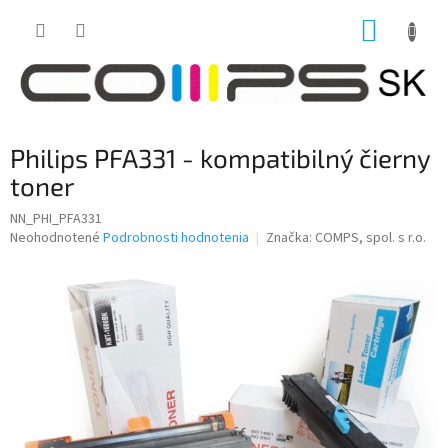
Prejsť
NÁKUP
na
obsah
KOŠÍK
Philips PFA331 - kompatibilný čierny
toner
NN_PHI_PFA331
Priemerné
Neohodnotené
Podrobnosti hodnotenia
Značka:
COMPS, spol. s r.o.
hodnotenie
produktu
je
0,0
z
5
hviezdičiek.