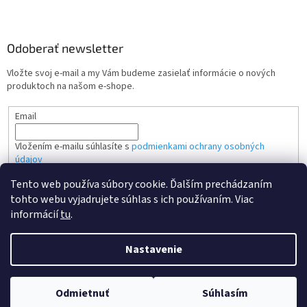
Odoberať newsletter
Vložte svoj e-mail a my Vám budeme zasielať informácie o nových
produktoch na našom e-shope.
Email
Vložením e-mailu súhlasíte s
podmienkami ochrany osobných
údajov
Tento web používa súbory cookie. Ďalším prechádzaním
PRIHLÁSIŤ SA
tohto webu vyjadrujete súhlas s ich používaním. Viac
informácií
tu
.
Nastavenie
Vytvoril Shoptet
Odmietnuť
Súhlasím
Copyright 2026
Kvalitne tonery SK
. Všetky práva vyhradené.