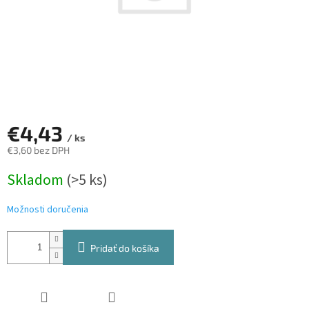
€4,43
/ ks
€3,60 bez DPH
Jednotková
Skladom
(>5 ks)
cena:
Možnosti doručenia
Pridať do košíka