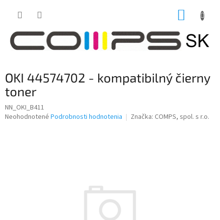
Prejsť
NÁKUP
na
obsah
KOŠÍK
OKI 44574702 - kompatibilný čierny
toner
NN_OKI_B411
Priemerné
Neohodnotené
Podrobnosti hodnotenia
Značka:
COMPS, spol. s r.o.
hodnotenie
produktu
je
0,0
z
5
hviezdičiek.