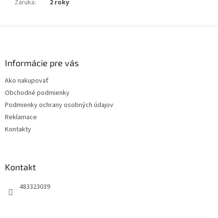
Záruka
:
2 roky
Z
á
p
ä
Informácie pre vás
t
Ako nakupovať
i
Obchodné podmienky
e
Podmienky ochrany osobných údajov
Reklamace
Kontakty
Kontakt
483323039