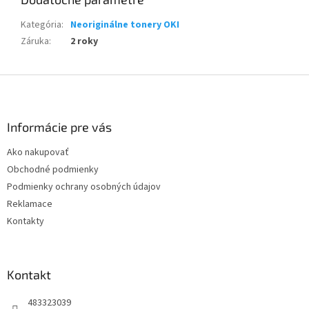
Kategória
:
Neoriginálne tonery OKI
Záruka
:
2 roky
Z
á
p
ä
Informácie pre vás
t
Ako nakupovať
i
Obchodné podmienky
e
Podmienky ochrany osobných údajov
Reklamace
Kontakty
Kontakt
483323039