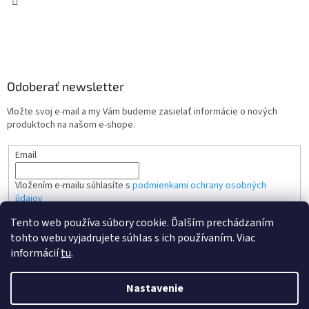
Odoberať newsletter
Vložte svoj e-mail a my Vám budeme zasielať informácie o nových
produktoch na našom e-shope.
Email
Vložením e-mailu súhlasíte s
podmienkami ochrany osobných
údajov
Tento web používa súbory cookie. Ďalším prechádzaním
PRIHLÁSIŤ SA
tohto webu vyjadrujete súhlas s ich používaním. Viac
informácií
tu
.
Nastavenie
Vytvoril Shoptet