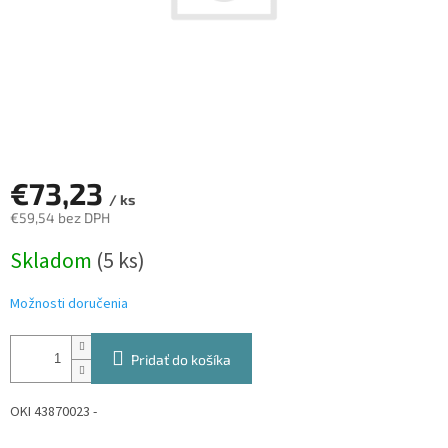
€73,23
/ ks
€59,54 bez DPH
Jednotková
Skladom
(5 ks)
cena:
Možnosti doručenia
Pridať do košíka
OKI 43870023 -