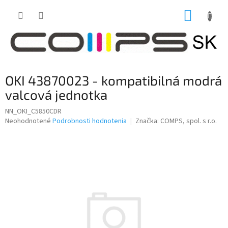
Prejsť
NÁKUP
na
obsah
KOŠÍK
OKI 43870023 - kompatibilná modrá
valcová jednotka
NN_OKI_C5850CDR
Priemerné
Neohodnotené
Podrobnosti hodnotenia
Značka:
COMPS, spol. s r.o.
hodnotenie
produktu
je
0,0
z
5
hviezdičiek.