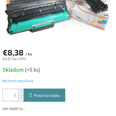
€8,38
/ ks
€6,81 bez DPH
Jednotková
Skladom
(>5 ks)
cena:
Možnosti doručenia
Pridať do košíka
OKI 43865721 -