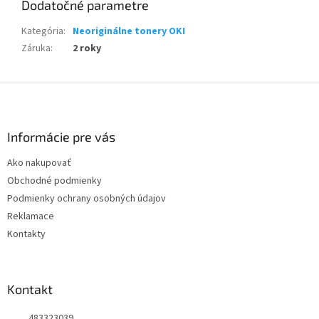
Dodatočné parametre
Kategória
:
Neoriginálne tonery OKI
Záruka
:
2 roky
Z
á
p
ä
Informácie pre vás
t
Ako nakupovať
i
Obchodné podmienky
e
Podmienky ochrany osobných údajov
Reklamace
Kontakty
Kontakt
483323039