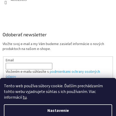
Odoberať newsletter
Vložte svoj e-mail a my Vám budeme zasielať informácie o nových
produktoch na našom e-shope.
Email
Vložením e-mailu súhlasíte s
podmienkami ochrany osobných
údajov
Tento web používa súbory cookie. Ďalším prechádzaním
PRIHLÁSIŤ SA
tohto webu vyjadrujete súhlas s ich používaním. Viac
informácií
tu
.
Nastavenie
Vytvoril Shoptet