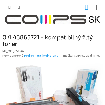
Prejsť
NÁKUP
na
obsah
KOŠÍK
OKI 43865721 - kompatibilný žltý
toner
NN_OKI_C5850Y
Priemerné
Neohodnotené
Podrobnosti hodnotenia
Značka:
COMPS, spol. s r.o.
hodnotenie
produktu
je
0,0
z
5
hviezdičiek.